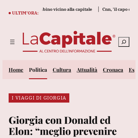
Vai
 tra cui un bambino vicino alla capitale
Cnn, 'il capo degli Stat
al
ULTIM’ORA:
contenuto
Cerca
Home
Politica
Cultura
Attualità
Cronaca
Est
I VIAGGI DI GIORGIA
Giorgia con Donald ed
Elon: “meglio prevenire