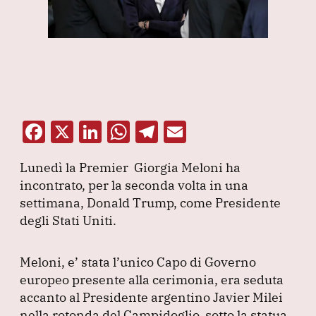
F
X
Li
W
T
E
a
n
h
el
m
Lunedì la Premier Giorgia Meloni ha
c
k
at
e
ai
incontrato, per la seconda volta in una
e
e
s
gr
l
settimana, Donald Trump, come Presidente
b
dI
A
a
degli Stati Uniti.
o
n
p
m
o
p
Meloni, e’ stata l’unico Capo di Governo
europeo presente alla cerimonia, era seduta
k
accanto al Presidente argentino Javier Milei
nella rotonda del Campidoglio, sotto la statua