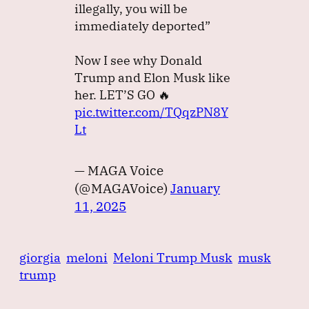
illegally, you will be
immediately deported”
Now I see why Donald
Trump and Elon Musk like
her.
LET’S GO 🔥
pic.twitter.com/TQqzPN8Y
Lt
— MAGA Voice
(@MAGAVoice)
January
11, 2025
giorgia
meloni
Meloni Trump Musk
musk
trump