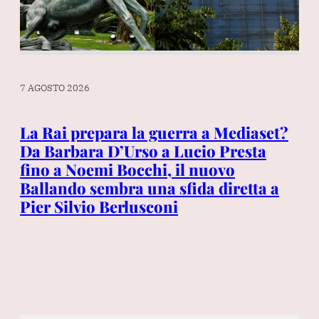
7 AGOSTO 2026
7 A
La Rai prepara la guerra a Mediaset?
Sp
«I
Da Barbara D’Urso a Lucio Presta
Lu
fino a Noemi Bocchi, il nuovo
L’
Ballando sembra una sfida diretta a
no
Pier Silvio Berlusconi