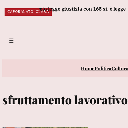
Vai
a il decreto legge giustizia con 165 sì, è legge
Pre
SRAGE AMENDOLARA
CAPORALATO
al
ULTIM’ORA:
contenuto
Home
Politica
Cultur
sfruttamento lavorativo