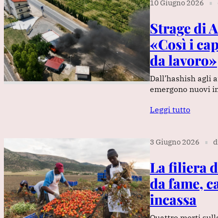
10 Giugno 2026
∎
Strage di 
«Così i ca
da lavoro»
Dall’hashish agli 
emergono nuovi in
Leggi tutto
3 Giugno 2026
d
∎
La filiera 
da fame, c
incassa
Quattro morti sull