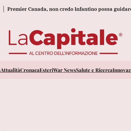
mier Canada, non credo Infantino possa guidare la Fif
a
Attualità
Cronaca
Esteri
War News
Salute e Ricerca
Innovazi