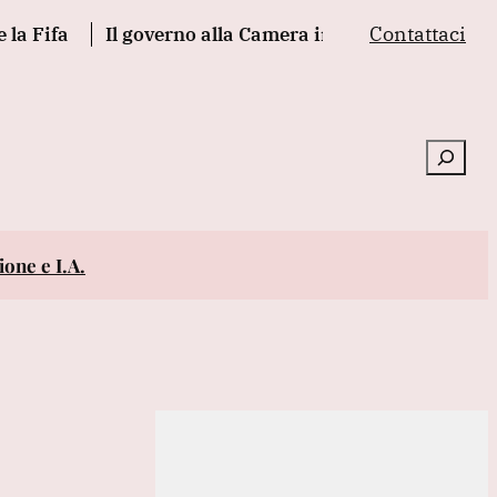
Contattaci
a
Il governo alla Camera incassa la fiducia sul decre
Cerca
one e I.A.