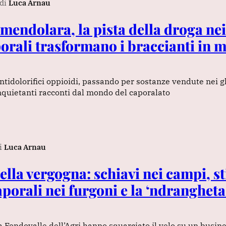
di
Luca Arnau
Amendolara, la pista della droga ne
porali trasformano i braccianti in 
antidolorifici oppioidi, passando per sostanze vendute nei gh
quietanti racconti dal mondo del caporalato
i
Luca Arnau
della vergogna: schiavi nei campi, s
aporali nei furgoni e la ‘ndrangheta
a Fondovalle dell’Agri hanno squarciato il velo su un busin