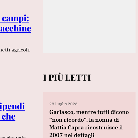
i campi:
macchine
etti agricoli:
I PIÙ LETTI
tipendi
28 Luglio 2026
Garlasco, mentre tutti dicono
 che
“non ricordo”, la nonna di
Mattia Capra ricostruisce il
2007 nei dettagli
ess che vale