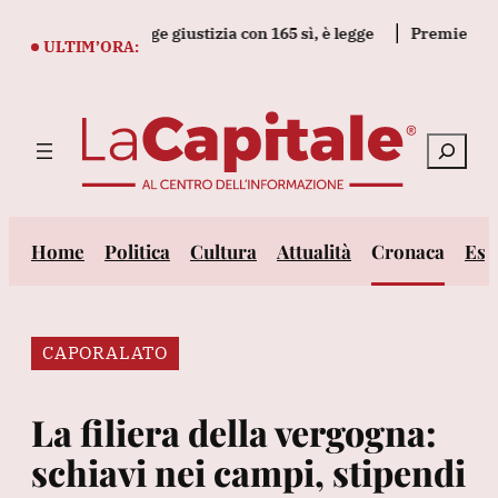
Vai
il decreto legge giustizia con 165 sì, è legge
Premier Canada,
al
ULTIM’ORA:
contenuto
Cerca
Home
Politica
Cultura
Attualità
Cronaca
Est
CAPORALATO
La filiera della vergogna:
schiavi nei campi, stipendi