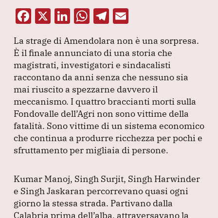
F
X
Li
W
T
E
a
n
h
el
m
La strage di Amendolara non è una sorpresa.
c
k
at
e
ai
È il finale annunciato di una storia che
e
e
s
gr
l
magistrati, investigatori e sindacalisti
b
dI
A
a
raccontano da anni senza che nessuno sia
mai riuscito a spezzarne davvero il
o
n
p
m
meccanismo.
I quattro braccianti morti sulla
o
p
Fondovalle dell’Agri non sono vittime della
k
fatalità.
Sono vittime di un sistema economico
che continua a produrre ricchezza per pochi e
sfruttamento per migliaia di persone.
Kumar Manoj, Singh Surjit, Singh Harwinder
e Singh Jaskaran percorrevano quasi ogni
giorno la stessa strada.
Partivano dalla
Calabria prima dell’alba, attraversavano la