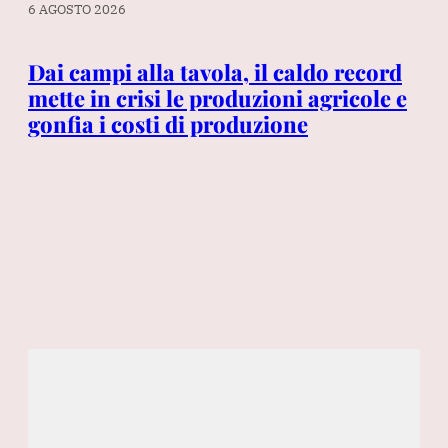
6 AGOSTO 2026
5 A
Dai campi alla tavola, il caldo record
Ga
mette in crisi le produzioni agricole e
no
gonfia i costi di produzione
pa
so