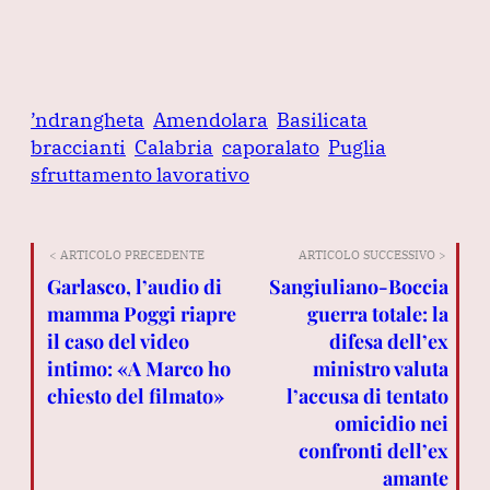
’ndrangheta
Amendolara
Basilicata
braccianti
Calabria
caporalato
Puglia
sfruttamento lavorativo
< ARTICOLO PRECEDENTE
ARTICOLO SUCCESSIVO >
Garlasco, l’audio di
Sangiuliano-Boccia
mamma Poggi riapre
guerra totale: la
il caso del video
difesa dell’ex
intimo: «A Marco ho
ministro valuta
chiesto del filmato»
l’accusa di tentato
omicidio nei
confronti dell’ex
amante