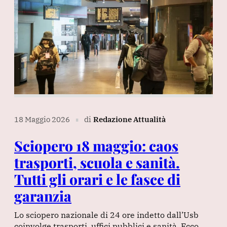
18 Maggio 2026
di
Redazione Attualità
∎
Sciopero 18 maggio: caos
trasporti, scuola e sanità.
Tutti gli orari e le fasce di
garanzia
Lo sciopero nazionale di 24 ore indetto dall’Usb
coinvolge trasporti, uffici pubblici e sanità. Ecco