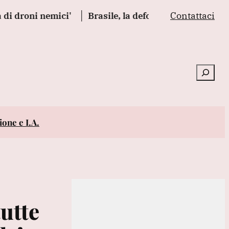
Contattaci
roni nemici'
Brasile, la deforestazione in Amazzoni
Cerca
one e I.A.
tutte