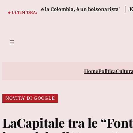
Vai
asile, Cuba e la Colombia, è un bolsonarista'
Kiev, 's
al
ULTIM’ORA:
contenuto
Home
Politica
Cultur
NOVITA’ DI GOOGLE
LaCapitale tra le “Font