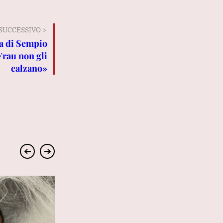
SUCCESSIVO >
esa di Sempio
Frau non gli
calzano»
➔
➔