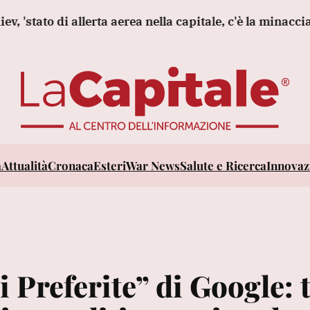
tato di allerta aerea nella capitale, c'è la minaccia di d
a
Attualità
Cronaca
Esteri
War News
Salute e Ricerca
Innovazi
i Preferite” di Google: 