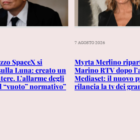
7 AGOSTO 2026
azzo SpaceX si
Myrta Merlino ripar
sulla Luna: creato un
Marino RTV dopo l’
tere. L’allarme degli
Mediaset: il nuovo
ul “vuoto” normativo”
rilancia la tv dei gra