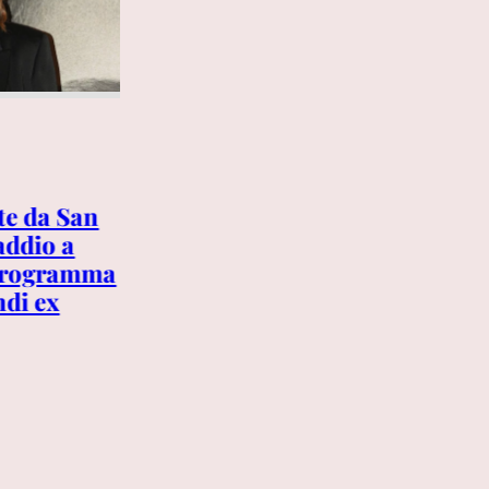
7 AGOSTO 2026
te da San
Mondiali 2030, la crisi di
addio a
Ceuta travolge il torneo: la
 programma
sinistra spagnola chiede di
ndi ex
ritirare la candidatura con il
Marocco