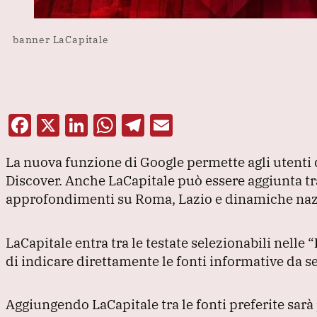
banner LaCapitale
F
X
Li
W
T
E
a
n
h
el
m
La nuova funzione di Google permette agli utenti 
c
k
at
e
ai
Discover.
Anche LaCapitale può essere aggiunta tra 
e
e
s
gr
l
approfondimenti su Roma, Lazio e dinamiche naz
b
dI
A
a
o
n
p
m
LaCapitale entra tra le testate selezionabili nelle
“
o
p
di indicare direttamente le fonti informative da 
k
Aggiungendo LaCapitale tra le fonti preferite sarà