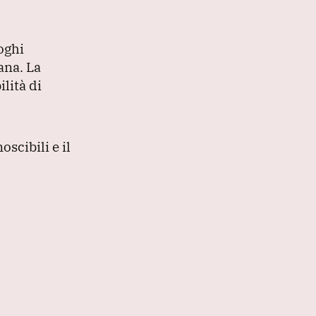
uoghi
bana.
La
lità di
scibili e il