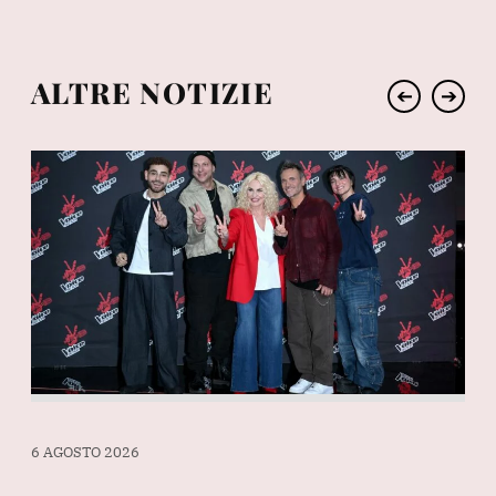
ALTRE NOTIZIE
➔
➔
6 AGOSTO 2026
6 A