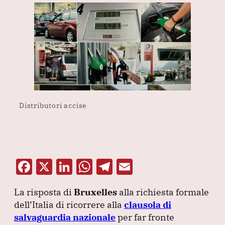
Distributori accise
F
X
Li
W
T
E
a
n
h
el
m
La risposta di
Bruxelles
alla richiesta formale
c
k
at
e
ai
dell’Italia di ricorrere alla
clausola di
e
e
s
gr
l
salvaguardia nazionale
per far fronte