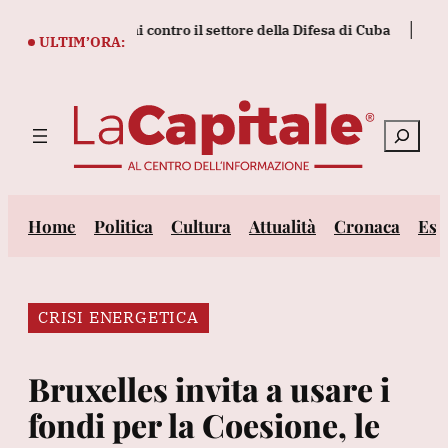
Vai
 nuove sanzioni contro il settore della Difesa di Cuba
La stra
al
ULTIM’ORA:
contenuto
Cerca
Home
Politica
Cultura
Attualità
Cronaca
Est
CRISI ENERGETICA
Bruxelles invita a usare i
fondi per la Coesione, le