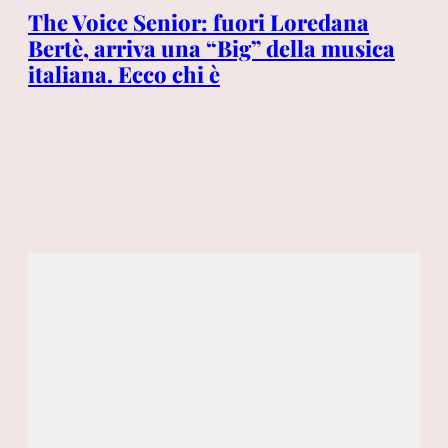
o
The Voice Senior: fuori Loredana
“Q
nto
Bertè, arriva una “Big” della musica
ba
dI:
italiana. Ecco chi è
Me
ad