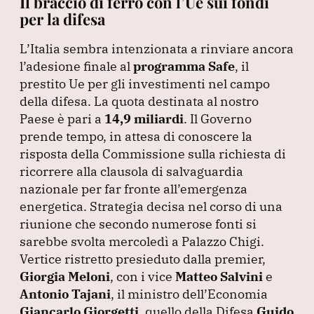
Il braccio di ferro con l’Ue sui fondi
per la difesa
L’Italia sembra intenzionata a rinviare ancora
l’adesione finale al
programma Safe
, il
prestito Ue per gli investimenti nel campo
della difesa.
La quota destinata al nostro
Paese è pari a
14,9 miliardi
.
Il Governo
prende tempo, in attesa di conoscere la
risposta della Commissione sulla richiesta di
ricorrere alla clausola di salvaguardia
nazionale per far fronte all’emergenza
energetica.
Strategia decisa nel corso di una
riunione che secondo numerose fonti si
sarebbe svolta mercoledì a Palazzo Chigi.
Vertice ristretto presieduto dalla premier,
Giorgia Meloni
, con i vice
Matteo Salvini
e
Antonio Tajani
, il ministro dell’Economia
Giancarlo Giorgetti
, quello della Difesa
Guido