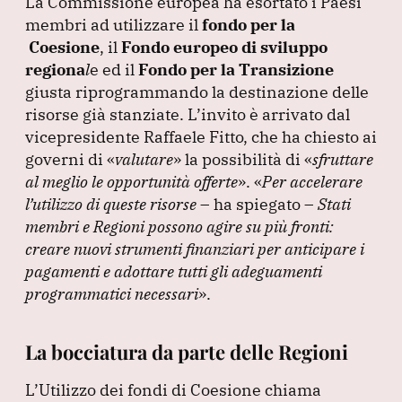
La Commissione europea ha esortato i Paesi
membri ad utilizzare il
fondo per la
Coesione
, il
Fondo europeo di sviluppo
regiona
l
e ed il
Fondo per la Transizione
giusta riprogrammando la destinazione delle
risorse già stanziate.
L’invito è arrivato dal
vicepresidente Raffaele Fitto, che ha chiesto ai
governi di
«
valutare
»
la possibilità di
«
sfruttare
al meglio le opportunità offerte
»
.
«
Per accelerare
l’utilizzo di queste risorse
– ha spiegato –
Stati
membri e Regioni possono agire su più fronti:
creare nuovi strumenti finanziari per anticipare i
pagamenti e adottare tutti gli adeguamenti
programmatici necessari
»
.
La bocciatura da parte delle Regioni
L’Utilizzo dei fondi di Coesione chiama