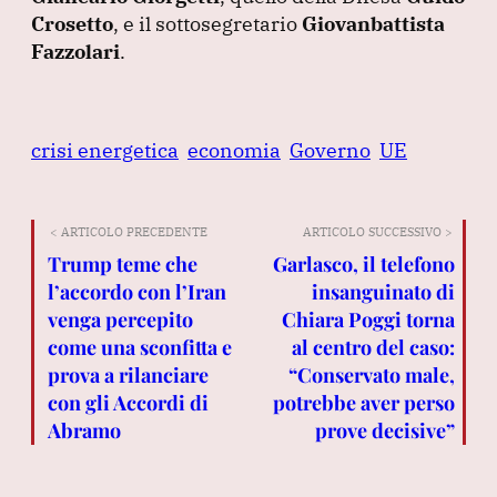
Crosetto
, e il sottosegretario
Giovanbattista
Fazzolari
.
crisi energetica
economia
Governo
UE
< ARTICOLO PRECEDENTE
ARTICOLO SUCCESSIVO >
Trump teme che
Garlasco, il telefono
l’accordo con l’Iran
insanguinato di
venga percepito
Chiara Poggi torna
come una sconfitta e
al centro del caso:
prova a rilanciare
“Conservato male,
con gli Accordi di
potrebbe aver perso
Abramo
prove decisive”