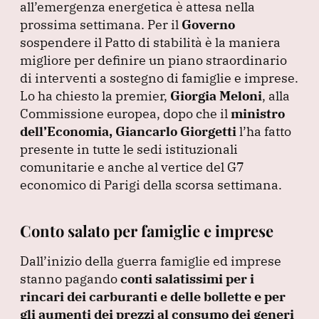
b
dI
A
a
all’emergenza energetica è attesa nella
prossima settimana.
o
n
p
Per il
m
Governo
sospendere il Patto di stabilità è la maniera
o
p
migliore per definire un piano straordinario
k
di interventi a sostegno di famiglie e imprese.
Lo ha chiesto la premier,
Giorgia Meloni
, alla
Commissione europea, dopo che il
ministro
dell’Economia, Giancarlo Giorgetti
l’ha fatto
presente in tutte le sedi istituzionali
comunitarie e anche al vertice del G7
economico di Parigi della scorsa settimana.
Conto salato per famiglie e imprese
Dall’inizio della guerra famiglie ed imprese
stanno pagando
conti salatissimi per i
rincari dei carburanti e delle bollette e per
gli aumenti dei prezzi al consumo dei generi