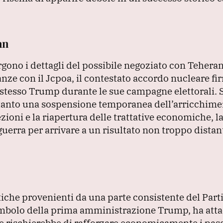
an
no i dettagli del possibile negoziato con Teheran
ze con il Jcpoa, il contestato accordo nucleare fi
stesso Trump durante le sue campagne elettorali.
S
soltanto una sospensione temporanea dell’arricchim
ezioni e la riapertura delle trattative economiche,
uerra per arrivare a un risultato non troppo distan
tiche provenienti da una parte consistente del Part
mbolo della prima amministrazione Trump, ha atta
e rischierebbe di rafforzare economicamente i pa