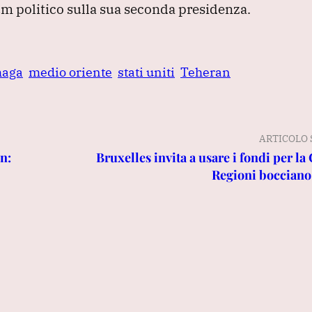
m politico sulla sua seconda presidenza.
aga
medio oriente
stati uniti
Teheran
ARTICOLO 
n:
Bruxelles invita a usare i fondi per la
Regioni bocciano