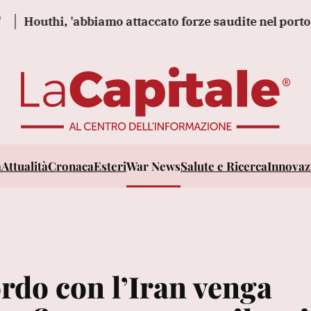
hi, 'abbiamo attaccato forze saudite nel porto yemenit
a
Attualità
Cronaca
Esteri
War News
Salute e Ricerca
Innovazi
rdo con l’Iran venga