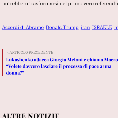
potrebbero trasformarsi nel primo vero referendu
Accordi di Abramo
Donald Trump
iran
ISRAELE
m
< ARTICOLO PRECEDENTE
Lukashenko attacca Giorgia Meloni e chiama Macro
“Volete davvero lasciare il processo di pace a una
donna?”
ALTRE NOTIZIE