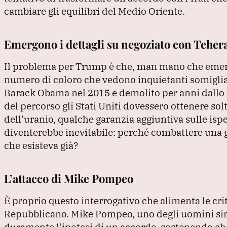
cambiare gli equilibri del Medio Oriente.
Emergono i dettagli su negoziato con Teher
Il problema per Trump è che, man mano che emergo
numero di coloro che vedono inquietanti somiglian
Barack Obama nel 2015 e demolito per anni dallo 
del percorso gli Stati Uniti dovessero ottenere 
dell’uranio, qualche garanzia aggiuntiva sulle isp
diventerebbe inevitabile: perché combattere una g
che esisteva già?
L’attacco di Mike Pompeo
È proprio questo interrogativo che alimenta le cri
Repubblicano.
Mike Pompeo, uno degli uomini si
duramente l’ipotesi di un accordo, sostenendo ch