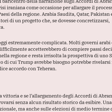
l baricentro della narrazione sugli Accordi di Abr
risi iraniana come occasione per allargare il proces
Paesi della regione.
Arabia Saudita, Qatar, Pakistan 
ori di un progetto che, se dovesse concretizzarsi,
ca.
 oggi estremamente complicata.
Molti governi arab
difficilmente accetterebbero di compiere passi deci
lla regione e resta irrisolta la prospettiva di uno 
ico di cui Trump avrebbe bisogno potrebbe rivelarsi
mplice accordo con Teheran.
a vittoria e se l’allargamento degli Accordi di Abra
rovarsi senza alcun risultato storico da esibire.
Una
zionale, ma anche sulle elezioni di medio termine 