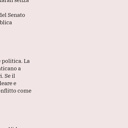
del Senato
blica
 politica.
La
aticano a
i.
Se il
leare e
onflitto come