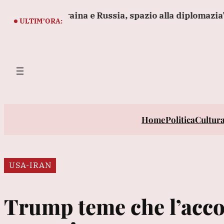
Vai
ze in Ucraina e Russia, spazio alla diplomazia'
Hout
al
ULTIM’ORA:
contenuto
Home
Politica
Cultur
USA-IRAN
Trump teme che l’acco