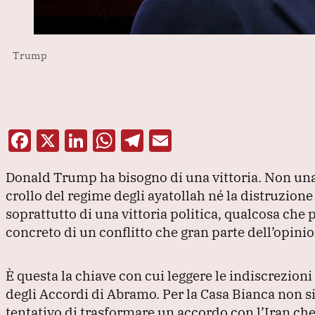
Trump
F
X
Li
W
T
E
a
n
h
el
m
Donald Trump ha bisogno di una vittoria.
Non una 
c
k
at
e
ai
crollo del regime degli ayatollah né la distruzio
e
e
s
gr
l
soprattutto di una vittoria politica, qualcosa che 
b
dI
A
a
concreto di un conflitto che gran parte dell’opini
o
n
p
m
o
p
È questa la chiave con cui leggere le indiscrezion
k
degli Accordi di Abramo.
Per la Casa Bianca non si
tentativo di trasformare un accordo con l’Iran che