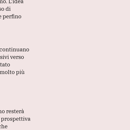
amo.
L’idea
so di
e perfino
i continuano
sivi verso
Stato
 molto più
mo resterà
 prospettiva
che