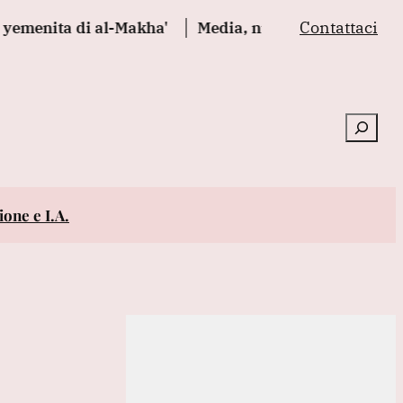
Contattaci
a di al-Makha'
Media, nuova incursione israeliana in
Cerca
one e I.A.