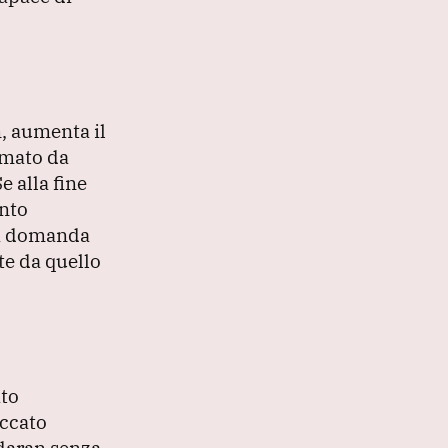
, aumenta il
rmato da
e alla fine
ento
 la domanda
te da quello
ito
ccato
sdaran senza