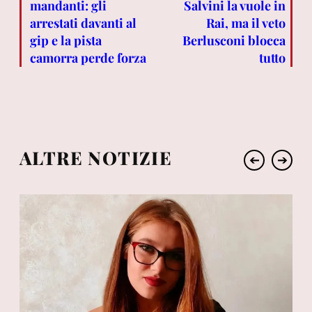
mandanti: gli
Salvini la vuole in
arrestati davanti al
Rai, ma il veto
gip e la pista
Berlusconi blocca
camorra perde forza
tutto
ALTRE NOTIZIE
➔
➔