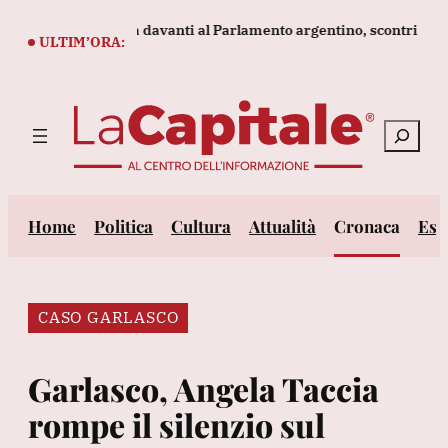
Vai
gge sulla proprietà davanti al Parlamento argentino, scontri
Sa
al
ULTIM’ORA:
contenuto
Cerca
Home
Politica
Cultura
Attualità
Cronaca
Est
CASO GARLASCO
Garlasco, Angela Taccia
rompe il silenzio sul