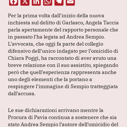
F
X
Li
W
T
E
a
n
h
el
m
Per la prima volta dall’inizio della nuova
c
k
at
e
ai
inchiesta sul delitto di Garlasco, Angela Taccia
e
e
s
gr
l
parla apertamente del rapporto personale che
b
dI
A
a
in passato l’ha legata ad Andrea Sempio.
L’avvocata, che oggi fa parte del collegio
o
n
p
m
difensivo dell’unico indagato per l’omicidio di
o
p
Chiara Poggi, ha raccontato di aver avuto una
k
breve relazione con il suo assistito, spiegando
però che quell’esperienza rappresenta anche
uno degli elementi che la portano a
respingere l’immagine di Sempio tratteggiata
dall’accusa.
Le sue dichiarazioni arrivano mentre la
Procura di Pavia continua a sostenere che sia
stato Andrea Sempio l’autore dell’omicidio del