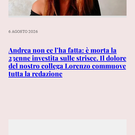
6 AGOSTO 2026
6 A
a
Andrea non ce l’ha fatta: è morta la
Co
23enne investita sulle strisce. Il dolore
co
del nostro collega Lorenzo commuove
su
tutta la redazione
«N