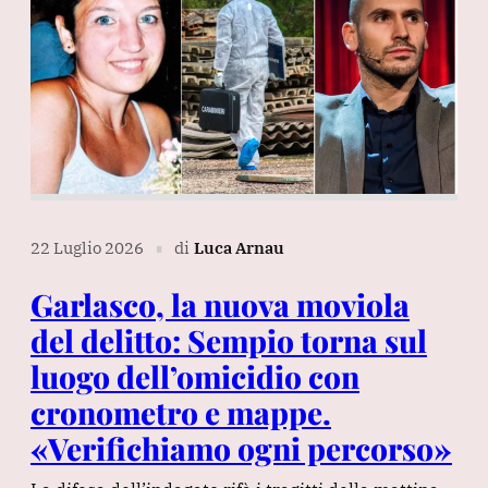
22 Luglio 2026
di
Luca Arnau
∎
Garlasco, la nuova moviola
del delitto: Sempio torna sul
luogo dell’omicidio con
cronometro e mappe.
«Verifichiamo ogni percorso»