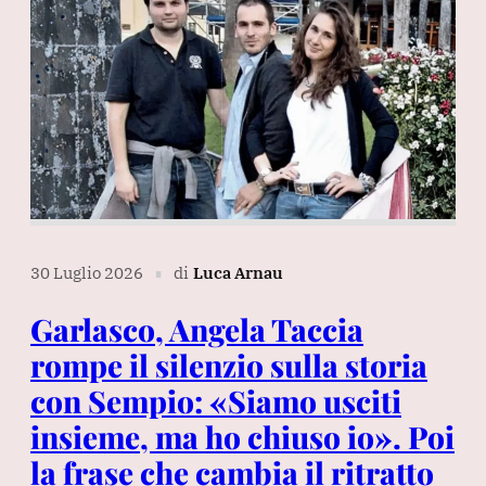
30 Luglio 2026
di
Luca Arnau
∎
Garlasco, Angela Taccia
rompe il silenzio sulla storia
con Sempio: «Siamo usciti
insieme, ma ho chiuso io». Poi
la frase che cambia il ritratto