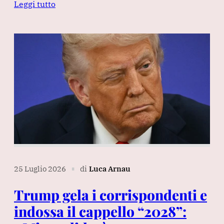
Leggi tutto
25 Luglio 2026
di
Luca Arnau
∎
Trump gela i corrispondenti e
indossa il cappello “2028”: