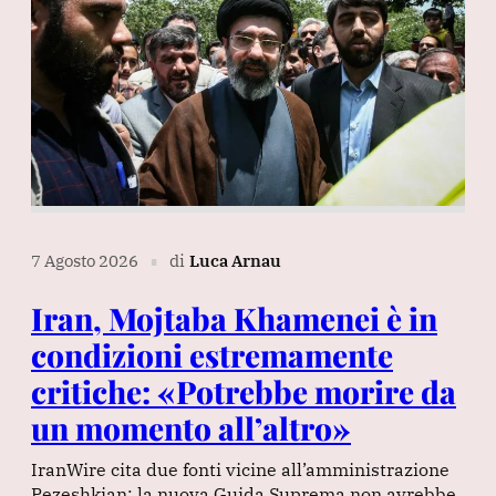
7 Agosto 2026
di
Luca Arnau
∎
Iran, Mojtaba Khamenei è in
condizioni estremamente
critiche: «Potrebbe morire da
un momento all’altro»
IranWire cita due fonti vicine all’amministrazione
Pezeshkian: la nuova Guida Suprema non avrebbe