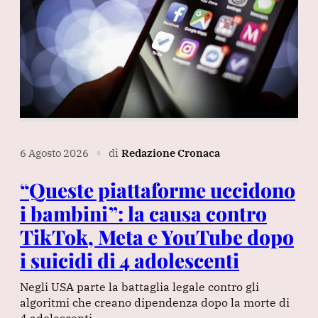
6 Agosto 2026
di
Redazione Cronaca
∎
“Queste piattaforme uccidono
i bambini”: la causa contro
TikTok, Meta e YouTube dopo
i suicidi di 4 adolescenti
Negli USA parte la battaglia legale contro gli
algoritmi che creano dipendenza dopo la morte di
4 adolescenti.