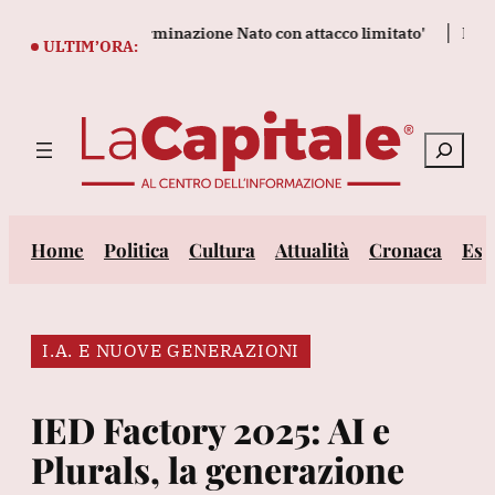
Vai
e testare la determinazione Nato con attacco limitato'
Protesta
al
ULTIM’ORA:
contenuto
Cerca
Home
Politica
Cultura
Attualità
Cronaca
Est
I.A. E NUOVE GENERAZIONI
IED Factory 2025: AI e
Plurals, la generazione