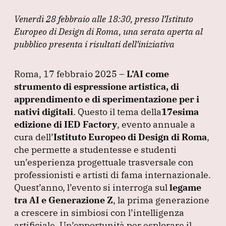
b
dI
A
a
o
n
p
m
Venerdì 28 febbraio alle 18:30, presso l’Istituto
o
p
Europeo di Design di Roma, una serata aperta al
pubblico presenta i risultati dell’iniziativa
k
Roma, 17 febbraio 2025 –
L’AI come
strumento di espressione artistica, di
apprendimento e di sperimentazione per i
nativi digitali
.
Questo il tema della
17esima
edizione di IED Factory
, evento annuale a
cura dell’
Istituto Europeo di Design di Roma
,
che permette a studentesse e studenti
un’esperienza progettuale trasversale con
professionisti e artisti di fama internazionale.
Quest’anno, l’evento si interroga sul
legame
tra AI e Generazione Z
, la prima generazione
a crescere in simbiosi con l’intelligenza
artificiale.
Un’opportunità per esplorare il