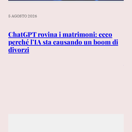
5 AGOSTO 2026
4 A
ChatGPT rovina i matrimoni: ecco
a
perché l’IA sta causando un boom di
Ro
divorzi
i s
Je
l’