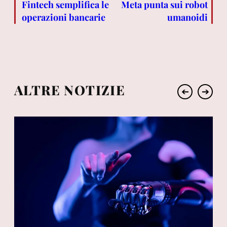
Fintech semplifica le
Meta punta sui robot
operazioni bancarie
umanoidi
ALTRE NOTIZIE
➔
➔