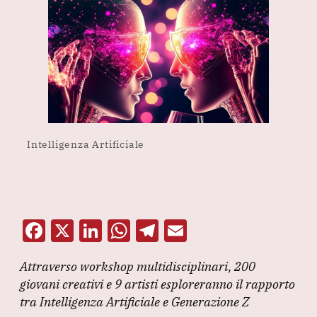
Intelligenza Artificiale
F
X
Li
W
T
E
a
n
h
el
m
Attraverso workshop multidisciplinari, 200
c
k
at
e
ai
giovani creativi e 9 artisti esploreranno il rapporto
e
e
s
gr
l
tra Intelligenza Artificiale e Generazione Z