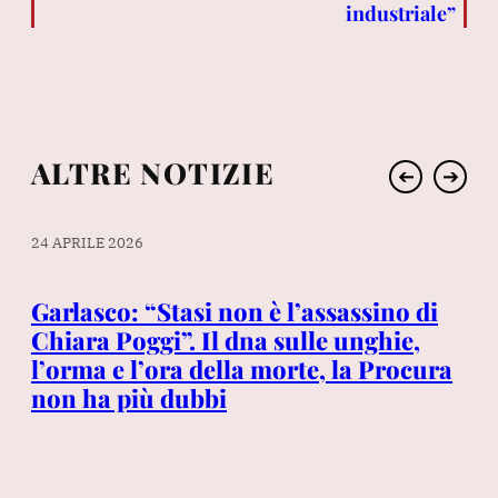
industriale”
ALTRE NOTIZIE
➔
➔
24 APRILE 2026
28 
Garlasco: “Stasi non è l’assassino di
Ma
lo
Chiara Poggi”. Il dna sulle unghie,
pa
l’orma e l’ora della morte, la Procura
non ha più dubbi