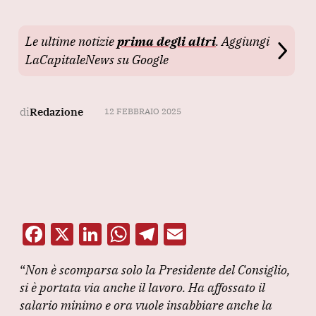
Le ultime notizie
prima degli altri
. Aggiungi
LaCapitaleNews su Google
di
Redazione
12 FEBBRAIO 2025
F
X
Li
W
T
E
a
n
h
el
m
“
Non è scomparsa solo la Presidente del Consiglio,
c
k
at
e
ai
si è portata via anche il lavoro.
Ha affossato il
e
e
s
gr
l
salario minimo e ora vuole insabbiare anche la