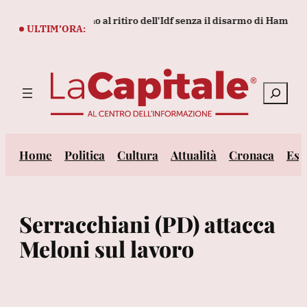
Vai
 il piano Usa, 'no al ritiro dell'Idf senza il disarmo di Hamas'
al
ULTIM’ORA:
contenuto
Cerca
Home
Politica
Cultura
Attualità
Cronaca
Est
Serracchiani (PD) attacca
Meloni sul lavoro