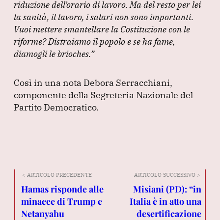
b
dI
A
a
riduzione dell’orario di lavoro.
Ma del resto per lei
la sanità, il lavoro, i salari non sono importanti.
o
n
p
m
Vuoi mettere smantellare la Costituzione con le
o
p
riforme?
Distraiamo il popolo e se ha fame,
k
diamogli le brioches.”
Così in una nota Debora Serracchiani,
componente della Segreteria Nazionale del
Partito Democratico.
< ARTICOLO PRECEDENTE
ARTICOLO SUCCESSIVO >
Hamas risponde alle
Misiani (PD): “in
minacce di Trump e
Italia è in atto una
Netanyahu
desertificazione