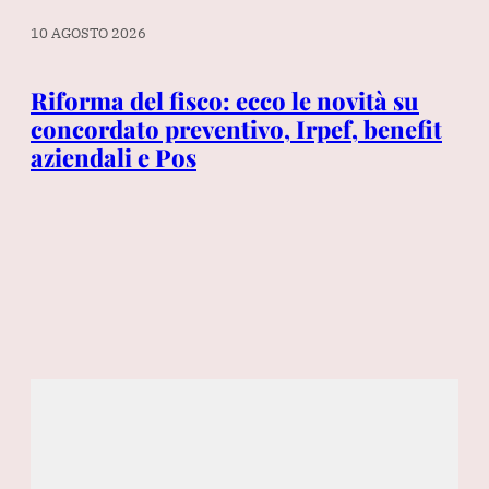
10 AGOSTO 2026
10 
Riforma del fisco: ecco le novità su
Po
e
concordato preventivo, Irpef, benefit
cu
aziendali e Pos
du
Ti