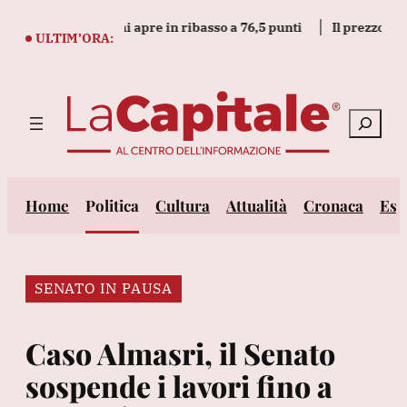
Vai
p e Bund tedeschi apre in ribasso a 76,5 punti
Il prezzo dell'or
al
ULTIM’ORA:
contenuto
Cerca
Home
Politica
Cultura
Attualità
Cronaca
Est
SENATO IN PAUSA
Caso Almasri, il Senato
sospende i lavori fino a