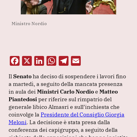
Ministro Nordio
F
X
Li
W
T
E
a
n
h
el
m
Il
Senato
ha deciso di sospendere i lavori fino
c
k
at
e
ai
a martedì, a seguito della mancata presenza
e
e
s
gr
l
in aula dei
Ministri Carlo Nordio
e
Matteo
b
dI
A
a
Piantedosi
per riferire sul rimpatrio del
generale libico Almasri e sull’inchiesta che
o
n
p
m
coinvolge la
Presidente del Consiglio Giorgia
o
p
Meloni
.
La decisione è stata presa dalla
k
conferenza dei capigruppo, a seguito della