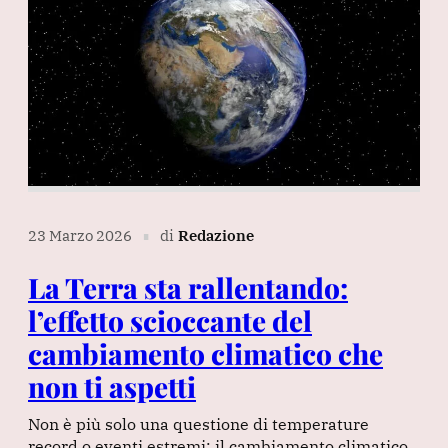
23 Marzo 2026
di
Redazione
∎
La Terra sta rallentando:
l’effetto scioccante del
cambiamento climatico che
non ti aspetti
Non è più solo una questione di temperature
record o eventi estremi: il cambiamento climatico