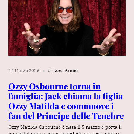
14 Marzo 2026
di
Luca Arnau
∎
Ozzy Osbourne torna in
famiglia: Jack chiama la figlia
Ozzy Matilda e commuove i
fan del Principe delle Tenebre
Ozzy Matilda Osbourne è nata il 5 marzo e porta il
nome del nonno, icona mondiale del rock morto a