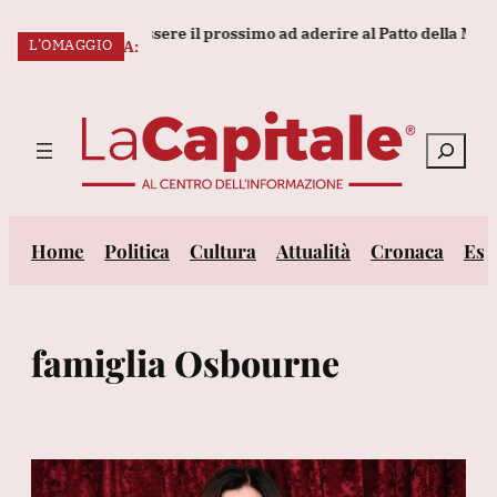
Vai
tto potrebbe essere il prossimo ad aderire al Patto della Mecca'
L’OMAGGIO
al
ULTIM’ORA:
contenuto
Cerca
Home
Politica
Cultura
Attualità
Cronaca
Est
famiglia Osbourne