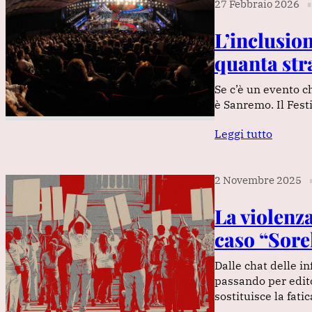
27 Febbraio 2026
∎
L’inclusio
quanta str
Se c’è un evento c
è Sanremo. Il Fest
Leggi tutto
2 Novembre 2025
La violenza 
caso “Sorel
Dalle chat delle i
passando per edito
sostituisce la fati