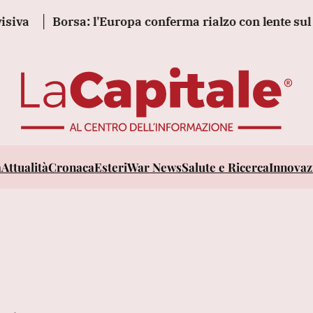
va
Borsa: l'Europa conferma rialzo con lente sul pet
a
Attualità
Cronaca
Esteri
War News
Salute e Ricerca
Innovazi