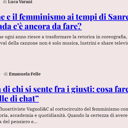
di
Luca Varani
ne e il femminismo ai tempi di San
ada c’è ancora da fare?
he ogni anno riesce a trasformare la retorica in coreografia,
ival della canzone non è solo musica, lustrini e share televi
di
Emanuela Felle
∎
di chi si sente fra i giusti: cosa farc
le di chat”
nfluoattiviste Vagnoli&C al cortocircuito del femminismo c
ria, accademia e quotidianità. Quando la certezza di avere
ca del pensiero e…