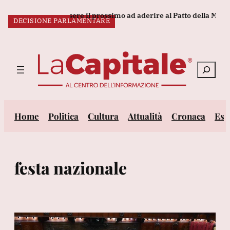
Vai
to potrebbe essere il prossimo ad aderire al Patto della Mecca'
DECISIONE PARLAMENTARE
al
ULTIM’ORA:
contenuto
Cerca
Home
Politica
Cultura
Attualità
Cronaca
Est
festa nazionale