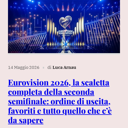
14 Maggio 2026
di
Luca Arnau
∎
Eurovision 2026, la scaletta
completa della seconda
semifinale: ordine di uscita,
favoriti e tutto quello che c’è
da sapere