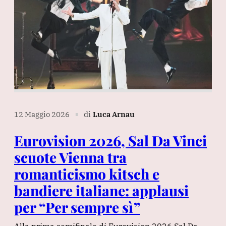
12 Maggio 2026
di
Luca Arnau
∎
Eurovision 2026, Sal Da Vinci
scuote Vienna tra
romanticismo kitsch e
bandiere italiane: applausi
per “Per sempre sì”
Alla prima semifinale di Eurovision 2026 Sal Da