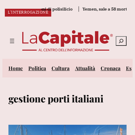
Vai
i sulle importazioni di polisilicio
Yemen, sale a 58 morti il bil
L’INTERROGAZIONE
al
ULTIM’ORA:
contenuto
Cerca
Home
Politica
Cultura
Attualità
Cronaca
Est
gestione porti italiani