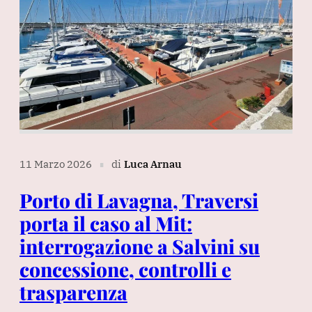
11 Marzo 2026
di
Luca Arnau
∎
Porto di Lavagna, Traversi
porta il caso al Mit:
interrogazione a Salvini su
concessione, controlli e
trasparenza