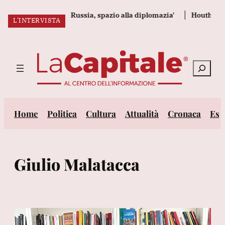
Vai
olenze in Ucraina e Russia, spazio alla diplomazia'
Houthi, 'abb
L’INTERVISTA
al
ULTIM’ORA:
contenuto
Cerca
Home
Politica
Cultura
Attualità
Cronaca
Est
Giulio Malatacca