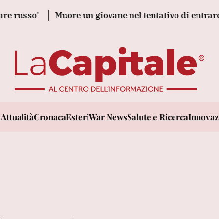
 russo'
Muore un giovane nel tentativo di entrare a
a
Attualità
Cronaca
Esteri
War News
Salute e Ricerca
Innovazi