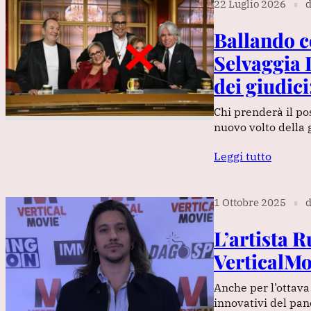
22 Luglio 2026
d
∎
Ballando co
Selvaggia L
dei giudici
Chi prenderà il po
nuovo volto della 
Leggi tutto
1 Ottobre 2025
d
∎
L’artista 
VerticalMo
Anche per l’ottava
innovativi del pan