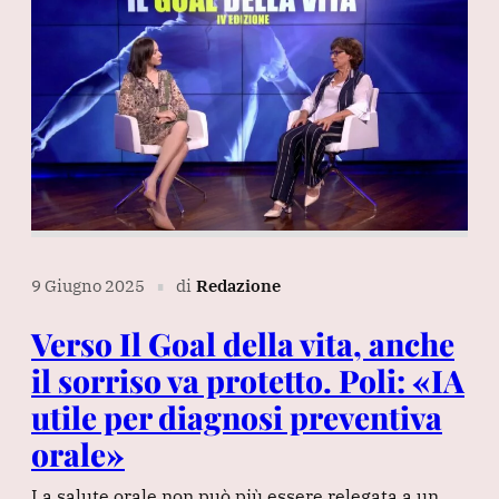
9 Giugno 2025
di
Redazione
∎
Verso Il Goal della vita, anche
il sorriso va protetto. Poli: «IA
utile per diagnosi preventiva
orale»
La salute orale non può più essere relegata a un