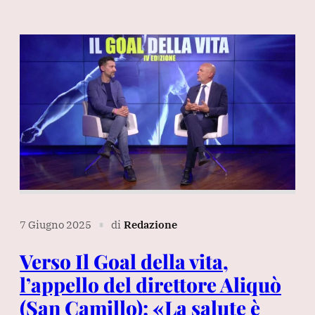
7 Giugno 2025
di
Redazione
∎
Verso Il Goal della vita,
l’appello del direttore Aliquò
(San Camillo): «La salute è