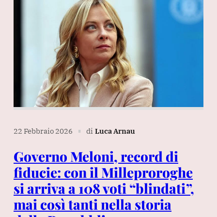
22 Febbraio 2026
di
Luca Arnau
∎
Governo Meloni, record di
fiducie: con il Milleproroghe
si arriva a 108 voti “blindati”,
mai così tanti nella storia