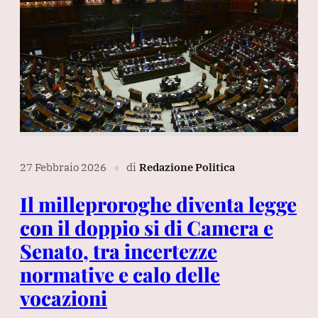
27 Febbraio 2026
di
Redazione Politica
∎
Il milleproroghe diventa legge
con il doppio si di Camera e
Senato, tra incertezze
normative e calo delle
vocazioni