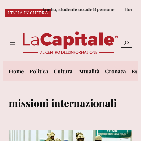
Vai
ia a scuola in Thailandia, studente uccide 8 persone
Borsa: l'
ITALIA IN GUERRA
al
ULTIM’ORA:
contenuto
Cerca
Home
Politica
Cultura
Attualità
Cronaca
Est
missioni internazionali