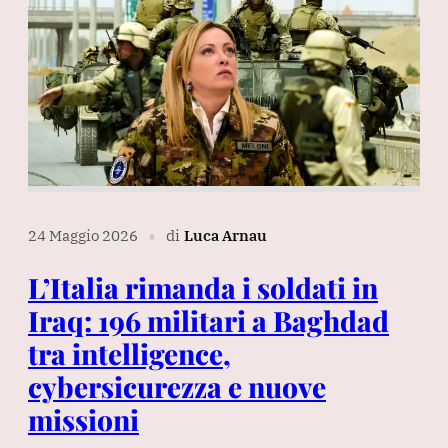
24 Maggio 2026
di
Luca Arnau
∎
L’Italia rimanda i soldati in
Iraq: 196 militari a Baghdad
tra intelligence,
cybersicurezza e nuove
missioni