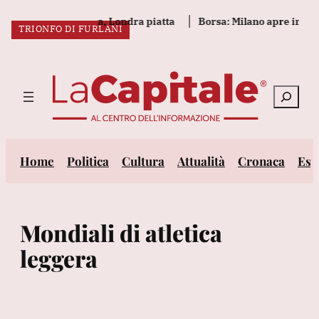
Vai
Europa parte incerta, Londra piatta
Borsa: Milano apre in legg
TRIONFO DI FURLANI
al
ULTIM’ORA:
contenuto
Cerca
Home
Politica
Cultura
Attualità
Cronaca
Est
Mondiali di atletica
leggera