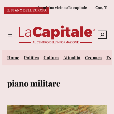
Vai
 tre morti tra cui un bambino vicino alla capitale
Cnn, 'il capo
IL PIANO DELL’EUROPA
al
ULTIM’ORA:
contenuto
Cerca
Home
Politica
Cultura
Attualità
Cronaca
Est
piano militare