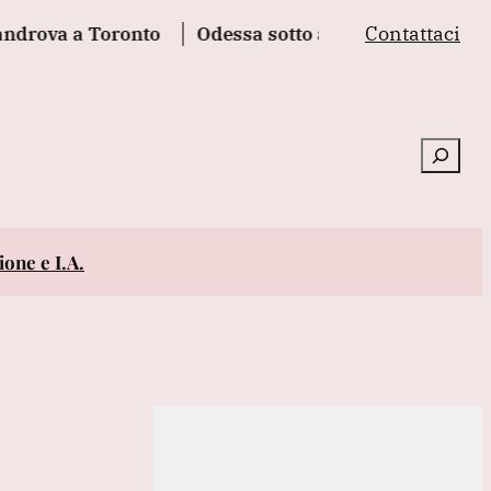
Contattaci
va a Toronto
Odessa sotto attacco russo, danneggiati
Cerca
one e I.A.