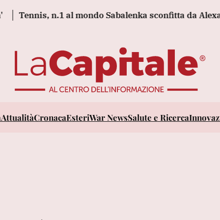
ennis, n.1 al mondo Sabalenka sconfitta da Alexandro
a
Attualità
Cronaca
Esteri
War News
Salute e Ricerca
Innovazi