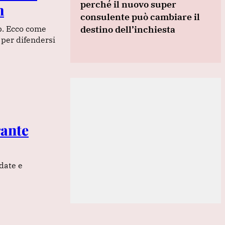
perché il nuovo super
m
consulente può cambiare il
destino dell’inchiesta
pp. Ecco come
 per difendersi
rante
 date e