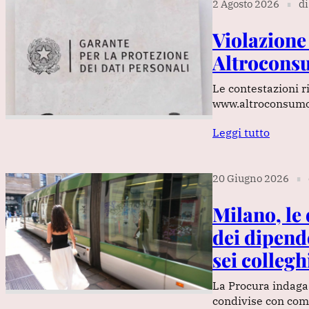
2 Agosto 2026
di
∎
Violazione
Altrocons
Le contestazioni ri
www.altroconsumo.
Leggi tutto
20 Giugno 2026
∎
Milano, le 
dei dipend
sei collegh
La Procura indaga 
condivise con com