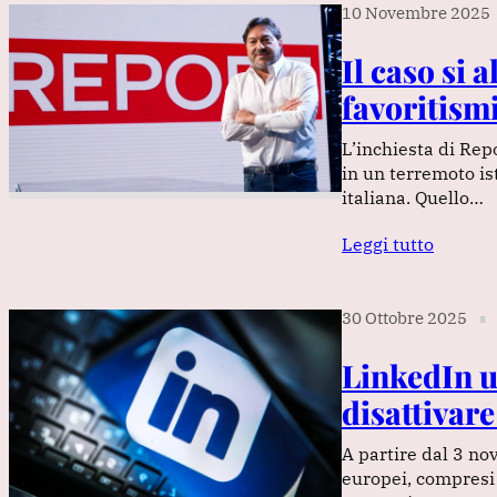
10 Novembre 2025
Il caso si a
favoritismi
L’inchiesta di Rep
in un terremoto is
italiana. Quello…
Leggi tutto
30 Ottobre 2025
∎
LinkedIn u
disattivare
A partire dal 3 no
europei, compresi q