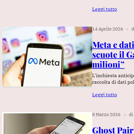
Leggi tutto
14 Aprile 2026
d
∎
Meta e dati
scuote il 
milioni”
L’inchiesta antici
raccolta di dati pol
Leggi tutto
8 Marzo 2026
di
∎
Ghost Pair