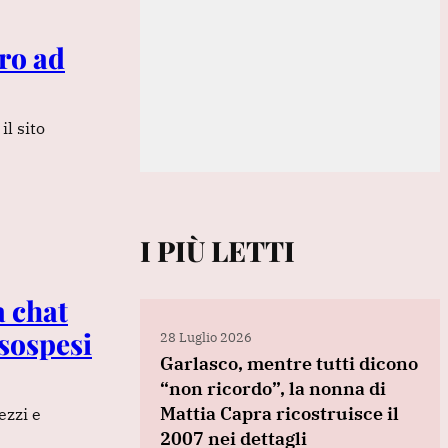
ro ad
il sito
I PIÙ LETTI
a chat
sospesi
28 Luglio 2026
Garlasco, mentre tutti dicono
“non ricordo”, la nonna di
Mattia Capra ricostruisce il
ezzi e
2007 nei dettagli