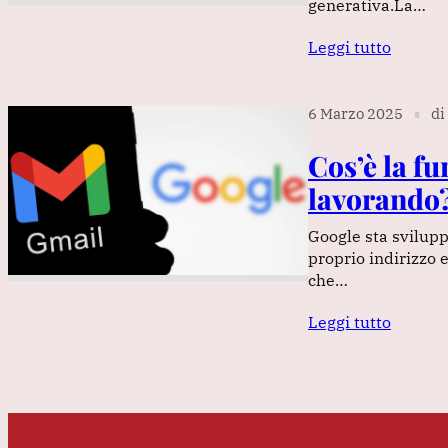
generativa.La…
Leggi tutto
6 Marzo 2025
di
∎
Cos’è la f
lavorando
Google sta svilup
proprio indirizzo 
che…
Leggi tutto