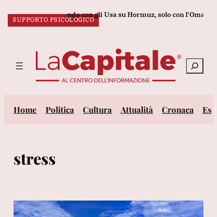
Vai
n stiamo negoziando con gli Usa su Hormuz, solo con l'Oman'
Bp
IL LAVORO DEI SOGNI
SUPPORTO PSICOLOGICO
al
ULTIM’ORA:
contenuto
Cerca
Home
Politica
Cultura
Attualità
Cronaca
Est
stress