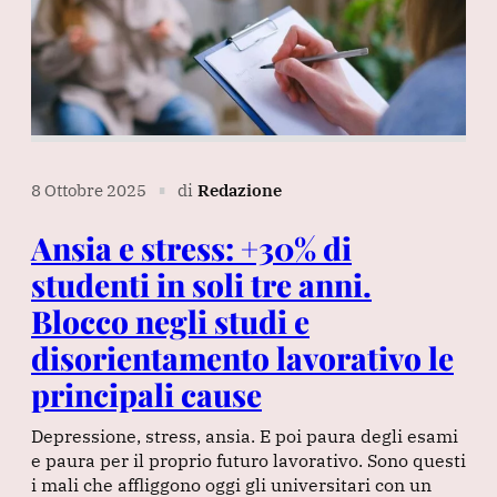
8 Ottobre 2025
di
Redazione
∎
Ansia e stress: +30% di
studenti in soli tre anni.
Blocco negli studi e
disorientamento lavorativo le
principali cause
Depressione, stress, ansia. E poi paura degli esami
e paura per il proprio futuro lavorativo. Sono questi
i mali che affliggono oggi gli universitari con un