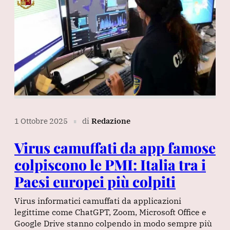
1 Ottobre 2025
di
Redazione
∎
Virus camuffati da app famose
colpiscono le PMI: Italia tra i
Paesi europei più colpiti
Virus informatici camuffati da applicazioni
legittime come ChatGPT, Zoom, Microsoft Office e
Google Drive stanno colpendo in modo sempre più