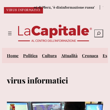
Vai
nuncia le dimissioni di Merz, 'è disinformazione russa'
Trump,
VIRUS INFORMATICI
al
ULTIM’ORA:
contenuto
Cerca
Home
Politica
Cultura
Attualità
Cronaca
Est
virus informatici