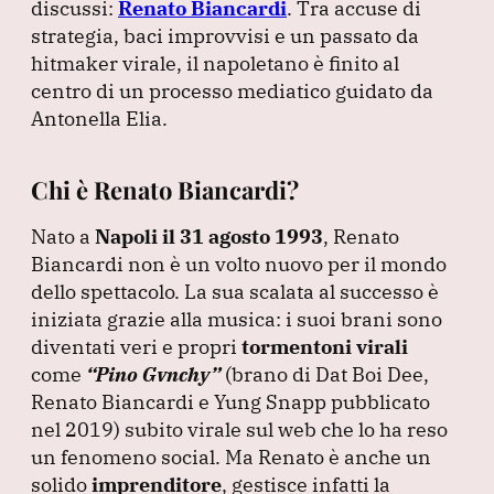
e
e
s
gr
l
discussi:
Renato Biancardi
.
Tra accuse di
b
dI
A
a
strategia, baci improvvisi e un passato da
hitmaker virale, il napoletano è finito al
o
n
p
m
centro di un processo mediatico guidato da
o
p
Antonella Elia.
k
Chi è Renato Biancardi?
Nato a
Napoli il 31 agosto 1993
, Renato
Biancardi non è un volto nuovo per il mondo
dello spettacolo.
La sua scalata al successo è
iniziata grazie alla musica: i suoi brani sono
diventati veri e propri
tormentoni virali
come
“Pino Gvnchy”
(brano di Dat Boi Dee,
Renato Biancardi e Yung Snapp pubblicato
nel 2019
) subito virale sul web che lo ha reso
un fenomeno social.
Ma Renato è anche un
solido
imprenditore
, gestisce infatti la