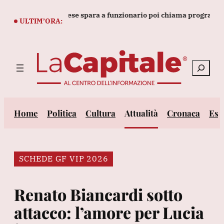
Vai
mentare thailandese spara a funzionario poi chiama programma 
al
ULTIM’ORA:
contenuto
Cerca
Home
Politica
Cultura
Attualità
Cronaca
Est
SCHEDE GF VIP 2026
Renato Biancardi sotto
attacco: l’amore per Lucia