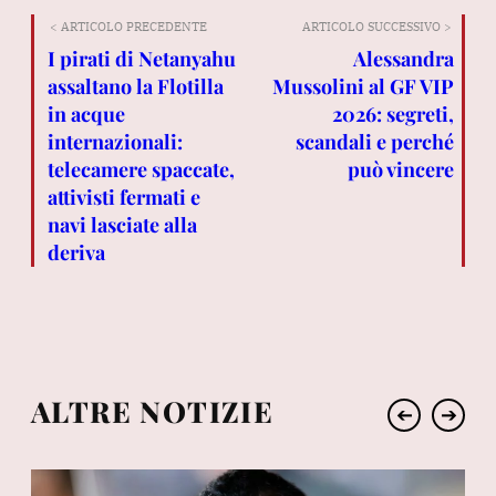
< ARTICOLO PRECEDENTE
ARTICOLO SUCCESSIVO >
I pirati di Netanyahu
Alessandra
assaltano la Flotilla
Mussolini al GF VIP
in acque
2026: segreti,
internazionali:
scandali e perché
telecamere spaccate,
può vincere
attivisti fermati e
navi lasciate alla
deriva
ALTRE NOTIZIE
➔
➔