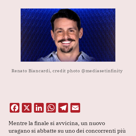
Renato Biancardi, credit photo @mediasetinfinity
F
X
Li
W
T
E
a
n
h
el
m
Mentre la finale si avvicina, un nuovo
c
k
at
e
ai
uragano si abbatte su uno dei concorrenti più