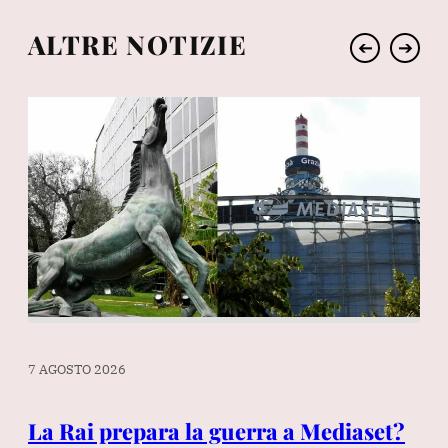
ALTRE NOTIZIE
➔
➔
7 AGOSTO 2026
7 A
La Rai prepara la guerra a Mediaset?
Sp