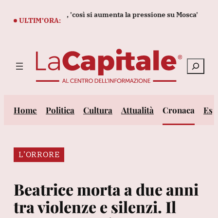
Vai
ve sanzioni Usa, 'così si aumenta la pressione su Mosca'
Ue, '
al
ULTIM’ORA:
contenuto
Cerca
Home
Politica
Cultura
Attualità
Cronaca
Est
L’ORRORE
Beatrice morta a due anni
tra violenze e silenzi. Il