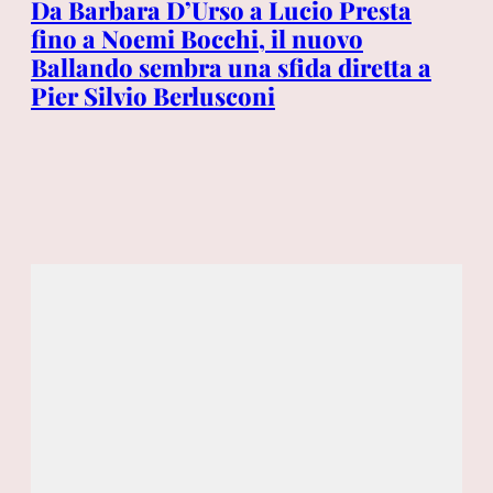
«I
Da Barbara D’Urso a Lucio Presta
Lu
fino a Noemi Bocchi, il nuovo
L’
Ballando sembra una sfida diretta a
no
Pier Silvio Berlusconi