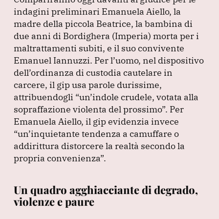
c
k
at
e
ai
indagini preliminari Emanuela Aiello, la
e
e
s
gr
l
madre della piccola Beatrice, la bambina di
b
dI
A
a
due anni di Bordighera
(Imperia
) morta per i
maltrattamenti subiti, e il suo convivente
o
n
p
m
Emanuel Iannuzzi.
Per l’uomo, nel dispositivo
o
p
dell’ordinanza di custodia cautelare in
k
carcere, il gip usa parole durissime,
attribuendogli
“un’indole crudele, votata alla
sopraffazione violenta del prossimo”
.
Per
Emanuela Aiello, il gip evidenzia invece
“un’inquietante tendenza a camuffare o
addirittura distorcere la realtà secondo la
propria convenienza”
.
Un quadro agghiacciante di degrado,
violenze e paure