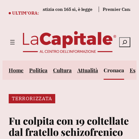
Vai
creto legge giustizia con 165 sì, è legge
Premier Canada, non 
al
ULTIM’ORA:
contenuto
Cerca
Home
Politica
Cultura
Attualità
Cronaca
Est
TERRORIZZATA
Fu colpita con 19 coltellate
dal fratello schizofrenico