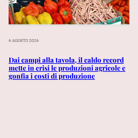
6 AGOSTO 2026
5 A
Dai campi alla tavola, il caldo record
Ga
mette in crisi le produzioni agricole e
no
gonfia i costi di produzione
pa
so