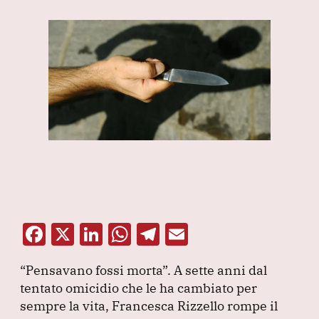
F
X
Li
W
T
E
a
n
h
el
m
“Pensavano fossi morta”
.
A sette anni dal
c
k
at
e
ai
tentato omicidio che le ha cambiato per
e
e
s
gr
l
sempre la vita, Francesca Rizzello rompe il