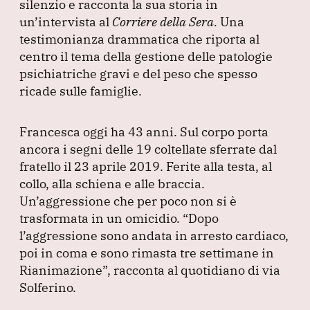
b
dI
A
a
silenzio e racconta la sua storia in
un’intervista al
o
n
Corriere della Sera.
p
m
Una
testimonianza drammatica che riporta al
o
p
centro il tema della gestione delle patologie
k
psichiatriche gravi e del peso che spesso
ricade sulle famiglie.
Francesca oggi ha 43 anni.
Sul corpo porta
ancora i segni delle 19 coltellate sferrate dal
fratello il 23 aprile 2019.
Ferite alla testa, al
collo, alla schiena e alle braccia.
Un’aggressione che per poco non si è
trasformata in un omicidio.
“Dopo
l’aggressione sono andata in arresto cardiaco,
poi in coma e sono rimasta tre settimane in
Rianimazione”
, racconta al quotidiano di via
Solferino.