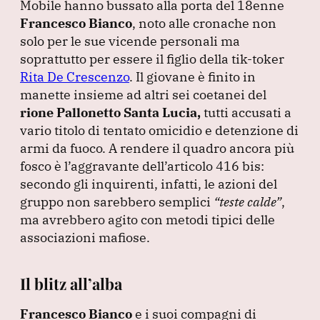
Mobile hanno bussato alla porta del 18enne
e
e
s
gr
l
Francesco Bianco
, noto alle cronache non
b
dI
A
a
solo per le sue vicende personali ma
soprattutto per essere il figlio della tik-toker
o
n
p
m
Rita De Crescenzo
.
Il giovane è finito in
o
p
manette insieme ad altri sei coetanei del
k
rione Pallonetto Santa Lucia,
tutti accusati a
vario titolo di tentato omicidio e detenzione di
armi da fuoco.
A rendere il quadro ancora più
fosco è l’aggravante dell’articolo 416 bis:
secondo gli inquirenti, infatti, le azioni del
gruppo non sarebbero semplici
“teste calde”
,
ma avrebbero agito con metodi tipici delle
associazioni mafiose.
Il blitz all’alba
Francesco Bianco
e i suoi compagni di