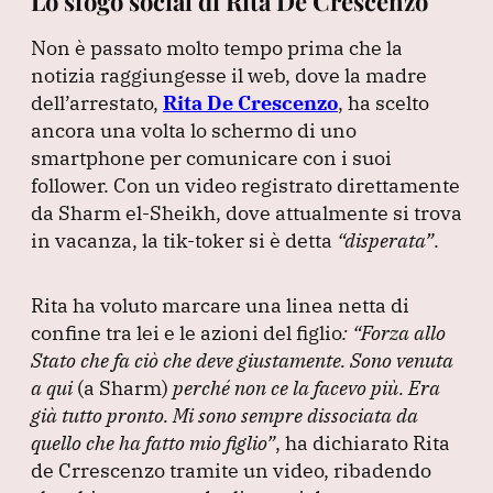
Lo sfogo social di Rita De Crescenzo
Non è passato molto tempo prima che la
notizia raggiungesse il web, dove la madre
dell’arrestato,
Rita De Crescenzo
, ha scelto
ancora una volta lo schermo di uno
smartphone per comunicare con i suoi
follower.
Con un video registrato direttamente
da Sharm el-Sheikh, dove attualmente si trova
in vacanza, la tik-toker si è detta
“disperata”
.
Rita ha voluto marcare una linea netta di
confine tra lei e le azioni del figlio
:
“Forza allo
Stato che fa ciò che deve giustamente.
Sono venuta
a qui
(a Sharm
)
perché non ce la facevo più.
Era
già tutto pronto.
Mi sono sempre dissociata da
quello che ha fatto mio figlio”
, ha dichiarato Rita
de Crrescenzo tramite un video, ribadendo