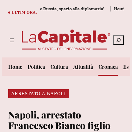
Vai
lenze in Ucraina e Russia, spazio alla diplomazia'
Houthi, 'abb
al
ULTIM’ORA:
contenuto
Cerca
Home
Politica
Cultura
Attualità
Cronaca
Est
ARRESTATO A NAPOLI
Napoli, arrestato
Francesco Bianco figlio