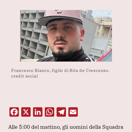
Francesco Bianco, figlio di Rita de Crescenzo.
credit social
F
X
Li
W
T
E
a
n
h
el
m
Alle 5:00 del mattino, gli uomini della Squadra
c
k
at
e
ai