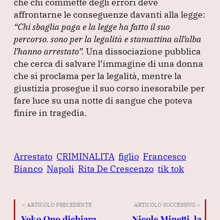
che chi commette degli errori deve
affrontarne le conseguenze davanti alla legge:
“Chi sbaglia paga e la legge ha fatto il suo
percorso.
sono per la legalità e stamattina all’alba
l’hanno arrestato”
.
Una dissociazione pubblica
che cerca di salvare l’immagine di una donna
che si proclama per la legalità, mentre la
giustizia prosegue il suo corso inesorabile per
fare luce su una notte di sangue che poteva
finire in tragedia.
Arrestato
CRIMINALITA
figlio
Francesco
Bianco
Napoli
Rita De Crescenzo
tik tok
< ARTICOLO PRECEDENTE
ARTICOLO SUCCESSIVO >
Yoko Ono dichiara
Nicole Minetti, la