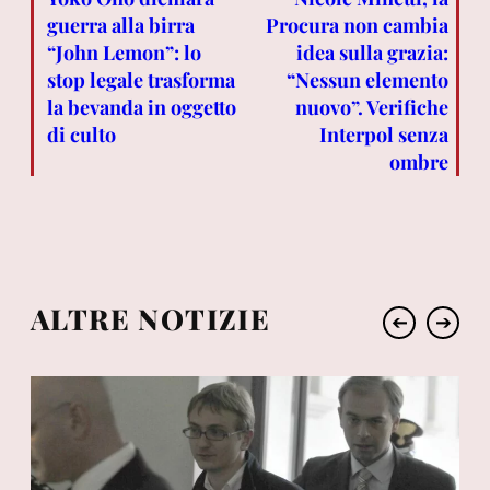
guerra alla birra
Procura non cambia
“John Lemon”: lo
idea sulla grazia:
stop legale trasforma
“Nessun elemento
la bevanda in oggetto
nuovo”. Verifiche
di culto
Interpol senza
ombre
ALTRE NOTIZIE
➔
➔