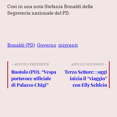
Così in una nota Stefania Bonaldi della
Segreteria nazionale del PD.
Bonaldi (PD)
Governo
migranti
< ARTICOLO PRECEDENTE
ARTICOLO SUCCESSIVO >
Ruotolo (PD), “Vespa
Terzo Settore: : oggi
portavoce ufficiale
inizia il “viaggio”
di Palazzo Chigi”
con Elly Schlein