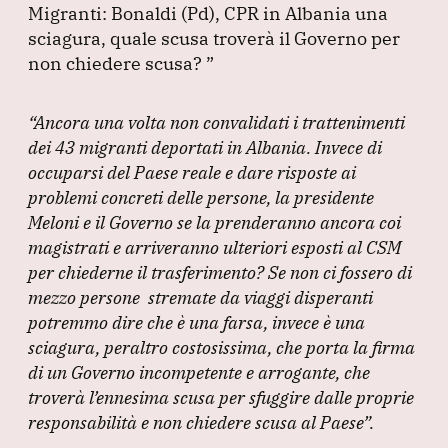
Migranti: Bonaldi
(Pd
), CPR in Albania una
c
k
at
e
ai
sciagura, quale scusa troverà il Governo per
e
e
s
gr
l
non chiedere scusa?
”
b
dI
A
a
o
n
p
m
“Ancora una volta non convalidati i trattenimenti
o
p
dei 43 migranti deportati in Albania.
Invece di
occuparsi del Paese reale e dare risposte ai
k
problemi concreti delle persone, la presidente
Meloni e il Governo se la prenderanno ancora coi
magistrati e arriveranno ulteriori esposti al CSM
per chiederne il trasferimento?
Se non ci fossero di
mezzo persone stremate da viaggi disperanti
potremmo dire che è una farsa, invece è una
sciagura, peraltro costosissima, che porta la firma
di un Governo incompetente e arrogante, che
troverà l’ennesima scusa per sfuggire dalle proprie
responsabilità e non chiedere scusa al Paese”
.