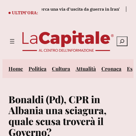
Vai
ati maggiori Usa cerca una via d'uscita da guerra in Iran'
Lula 
al
ULTIM’ORA:
contenuto
Cerca
Home
Politica
Cultura
Attualità
Cronaca
Est
Bonaldi (Pd), CPR in
Albania una sciagura,
quale scusa troverà il
Governo?