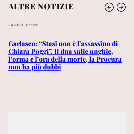
ALTRE NOTIZIE
➔
➔
24 APRILE 2026
28 
Garlasco: “Stasi non è l’assassino di
Ma
lo
Chiara Poggi”. Il dna sulle unghie,
pa
l’orma e l’ora della morte, la Procura
non ha più dubbi