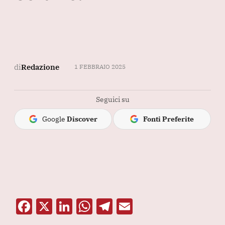
di
Redazione
1 FEBBRAIO 2025
Seguici su
Google
Discover
Fonti Preferite
F
X
Li
W
T
E
a
n
h
el
m