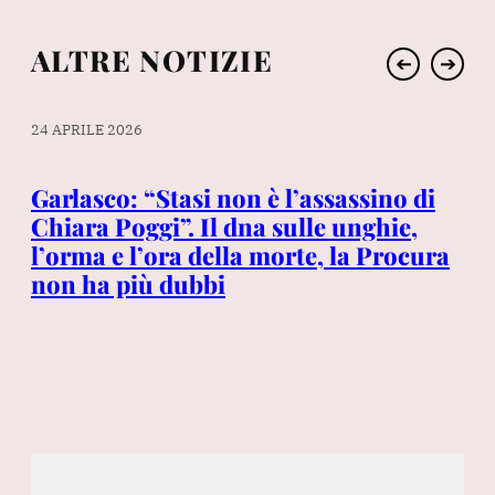
ALTRE NOTIZIE
➔
➔
24 APRILE 2026
28 
Garlasco: “Stasi non è l’assassino di
Ma
lo
Chiara Poggi”. Il dna sulle unghie,
pa
l’orma e l’ora della morte, la Procura
non ha più dubbi