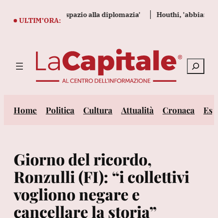
Vai
raina e Russia, spazio alla diplomazia'
Houthi, 'abbiamo attacc
al
ULTIM’ORA:
contenuto
Cerca
Home
Politica
Cultura
Attualità
Cronaca
Est
Giorno del ricordo,
Ronzulli (FI): “i collettivi
vogliono negare e
cancellare la storia”