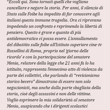
“
Eccoli qui.
Sono tornati quelli che vogliono
c
k
at
e
ai
cancellare e negare la storia.
Per anni, il silenzio di
e
e
s
gr
l
Stato sulle Foibe ha impedito di far conoscere agli
b
dI
A
a
italiani questa immane tragedia.
Ora ci riprovano
impedendo un confronto e reprimendo la libertà di
o
n
p
m
pensiero.
Questo è grave e quanto di più
o
p
antidemocratico ci possa essere.
L’annullamento
k
del dibattito sulle foibe all’Istituto superiore cine-tv
Rossellini di Roma, proprio nel ‘giorno delle
ricordo’ e con la partecipazione del senatore
Menia, relatore della legge che 21 anni fa lo ha
istituito, rappresenta l’ennesimo atto di violenza da
parte dei collettivi, che parlando di
“revisionismo
storico becero”
dimostrano di essere non solo
negazionisti, ma anche dalla parte sbagliata della
storia, cioè degli assassini e non delle vittime.
Voglio esprimere la mia solidarietà al senatore
Menia, auspicando che i dirigenti scolastici