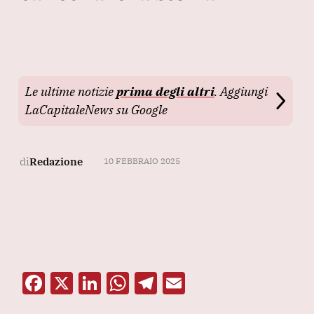
Le ultime notizie
prima degli altri
. Aggiungi
LaCapitaleNews su Google
di
Redazione
10 FEBBRAIO 2025
F
X
Li
W
T
E
a
n
h
el
m