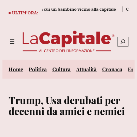
Vai
, tre morti tra cui un bambino vicino alla capitale
Cnn, 'il cap
al
ULTIM’ORA:
contenuto
Cerca
Home
Politica
Cultura
Attualità
Cronaca
Est
Trump, Usa derubati per
decenni da amici e nemici