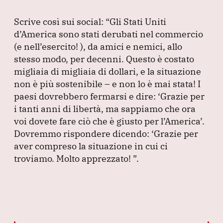
b
dI
A
a
o
n
p
m
Scrive così sui social:
“Gli Stati Uniti
o
p
d’America sono stati derubati nel commercio
(e nell’esercito!
), da amici e nemici, allo
k
stesso modo, per decenni.
Questo è costato
migliaia di migliaia di dollari, e la situazione
non è più sostenibile – e non lo è mai stata!
I
paesi dovrebbero fermarsi e dire: ‘Grazie per
i tanti anni di libertà, ma sappiamo che ora
voi dovete fare ciò che è giusto per l’America’.
Dovremmo rispondere dicendo: ‘Grazie per
aver compreso la situazione in cui ci
troviamo.
Molto apprezzato!
”
.