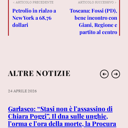
< ARTICOLO PRECEDENTE
ARTICOLO SUCCESSIVO >
Petrolio in rialzo a
Toscana: Fossi (PD),
New York a 68,76
bene incontro con
dollari
Giani, Regione e
partito al centro
ALTRE NOTIZIE
➔
➔
24 APRILE 2026
28 
Garlasco: “Stasi non è l’assassino di
Ma
lo
Chiara Poggi”. Il dna sulle unghie,
pa
l’orma e l’ora della morte, la Procura