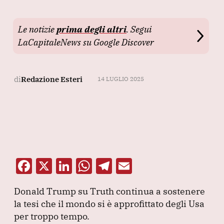
Le notizie
prima degli altri
. Segui
LaCapitaleNews su Google Discover
di
Redazione Esteri
14 LUGLIO 2025
F
X
Li
W
T
E
a
n
h
el
m
Donald Trump su Truth continua a sostenere
c
k
at
e
ai
la tesi che il mondo si è approfittato degli Usa
e
e
s
gr
l
per troppo tempo.