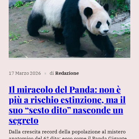
17 Marzo 2026
di
Redazione
∎
Il miracolo del Panda: non è
più a rischio estinzione, ma il
suo “sesto dito” nasconde un
segreto
Dalla crescita record della popolazione al mistero
anatomico del 6° dito: ecco come il Panda Gigante