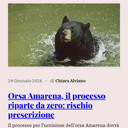
29 Gennaio 2026
di
Chiara Alviano
∎
Orsa Amarena, il processo
riparte da zero: rischio
prescrizione
Il processo per l’uccisione dell’orsa Amarena dovrà