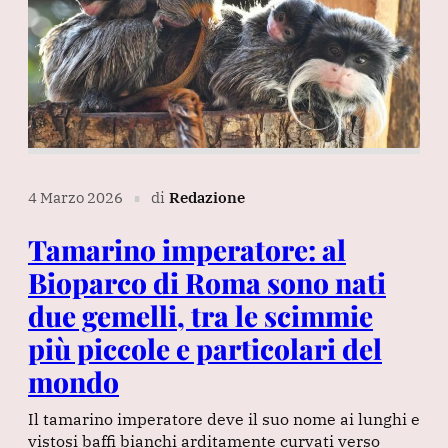
4 Marzo 2026
di
Redazione
∎
Tamarino imperatore: al
Bioparco di Roma sono nati
due gemelli, tra le scimmie
più piccole e particolari del
mondo
Il tamarino imperatore deve il suo nome ai lunghi e
vistosi baffi bianchi arditamente curvati verso