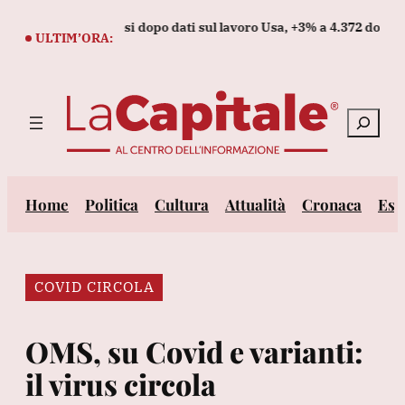
Vai
ssimi da due mesi dopo dati sul lavoro Usa, +3% a 4.372 dollari
al
ULTIM’ORA:
contenuto
Cerca
Home
Politica
Cultura
Attualità
Cronaca
Est
COVID CIRCOLA
OMS, su Covid e varianti:
il virus circola