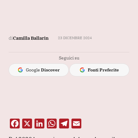
di
Camilla Ballarin
23 DICEMBRE 2024
Seguici su
Google
Discover
Fonti Preferite
F
X
Li
W
T
E
a
n
h
el
m