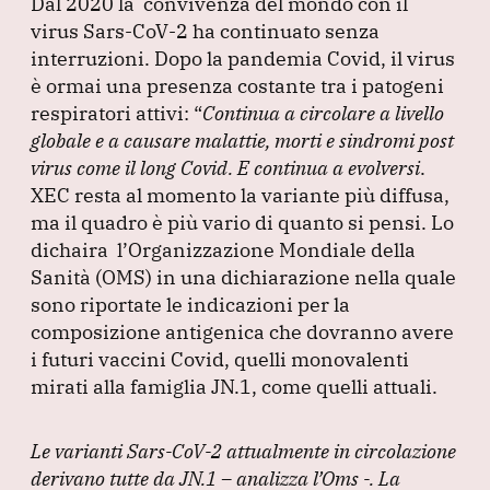
Dal 2020 la convivenza del mondo con il
c
k
at
e
ai
virus Sars-CoV-2 ha continuato senza
e
e
s
gr
l
interruzioni.
Dopo la pandemia Covid, il virus
b
dI
A
a
è ormai una presenza costante tra i patogeni
respiratori attivi:
o
n
“
p
Continua a circolare a livello
m
globale e a causare malattie, morti e sindromi post
o
p
virus come il long Covid. E continua a evolversi
.
k
XEC resta al momento la variante più diffusa,
ma il quadro è più vario di quanto si pensi.
Lo
dichaira l’Organizzazione Mondiale della
Sanità
(OMS
) in una dichiarazione nella quale
sono riportate le indicazioni per la
composizione antigenica che dovranno avere
i futuri vaccini Covid, quelli monovalenti
mirati alla famiglia JN.1, come quelli attuali.
Le varianti Sars-CoV-2 attualmente in circolazione
derivano tutte da JN.1 – analizza l’Oms -.
La