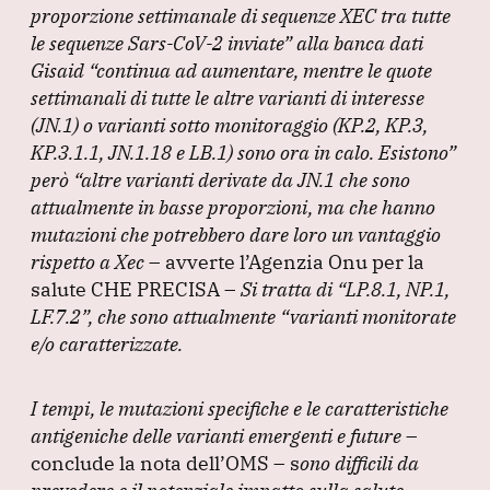
proporzione settimanale di sequenze XEC tra tutte
le sequenze Sars-CoV-2 inviate”
alla banca dati
Gisaid
“continua ad aumentare, mentre le quote
settimanali di tutte le altre varianti di interesse
(JN.1
) o varianti sotto monitoraggio
(KP.2, KP.3,
KP.3.1.1, JN.1.18 e LB.1
) sono ora in calo.
Esistono”
però
“altre varianti derivate da JN.1 che sono
attualmente in basse proporzioni, ma che hanno
mutazioni che potrebbero dare loro un vantaggio
rispetto a Xec
– avverte l’Agenzia Onu per la
salute CHE PRECISA –
Si tratta di
“LP.8.1, NP.1,
LF.7.2”
, che sono attualmente
“varianti monitorate
e/o caratterizzate.
I tempi, le mutazioni specifiche e le caratteristiche
antigeniche delle varianti emergenti e future
–
conclude la nota dell’OMS – s
ono difficili da