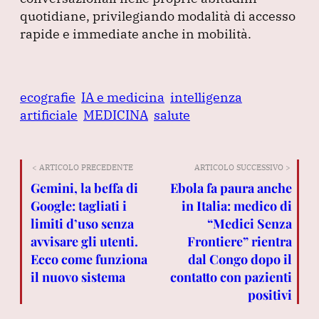
quotidiane, privilegiando modalità di accesso
rapide e immediate anche in mobilità.
ecografie
IA e medicina
intelligenza
artificiale
MEDICINA
salute
< ARTICOLO PRECEDENTE
ARTICOLO SUCCESSIVO >
Gemini, la beffa di
Ebola fa paura anche
Google: tagliati i
in Italia: medico di
limiti d’uso senza
“Medici Senza
avvisare gli utenti.
Frontiere” rientra
Ecco come funziona
dal Congo dopo il
il nuovo sistema
contatto con pazienti
positivi