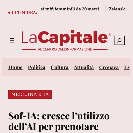
Vai
etti d'argento nei tuffi femminili da 20 metri
Zelensky a Belgr
al
ULTIM’ORA:
contenuto
Cerca
Home
Politica
Cultura
Attualità
Cronaca
Est
MEDICINA & IA
Sof-IA: cresce l’utilizzo
dell’AI per prenotare