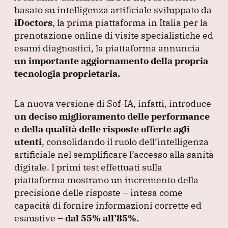
c
k
at
e
ai
basato su intelligenza artificiale sviluppato da
e
e
s
gr
l
iDoctors
, la prima piattaforma in Italia per la
b
dI
A
a
prenotazione online di visite specialistiche ed
esami diagnostici, la piattaforma annuncia
o
n
p
m
un importante aggiornamento della propria
o
p
tecnologia proprietaria.
k
La nuova versione di Sof-IA, infatti, introduce
un deciso miglioramento delle performance
e della qualità delle risposte offerte agli
utenti
, consolidando il ruolo dell’intelligenza
artificiale nel semplificare l’accesso alla sanità
digitale.
I primi test effettuati sulla
piattaforma mostrano un incremento della
precisione delle risposte – intesa come
capacità di fornire informazioni corrette ed
esaustive –
dal 55% all’85%.