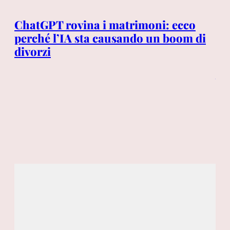
4 A
ChatGPT rovina i matrimoni: ecco
a
perché l’IA sta causando un boom di
Ro
divorzi
i s
Je
l’