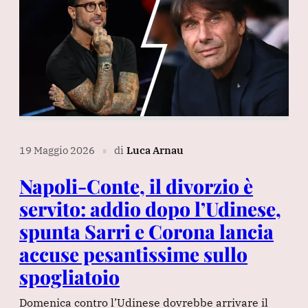
19 Maggio 2026
di
Luca Arnau
∎
Napoli-Conte, il divorzio è
servito: addio dopo l’Udinese,
spunta Sarri e Corona lancia
accuse pesantissime sullo
spogliatoio
Domenica contro l’Udinese dovrebbe arrivare il