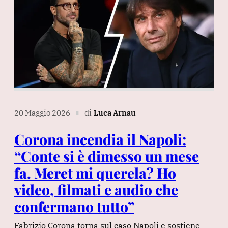
20 Maggio 2026
di
Luca Arnau
∎
Corona incendia il Napoli:
“Conte si è dimesso un mese
fa. Meret mi querela? Ho
video, filmati e audio che
confermano tutto”
Fabrizio Corona torna sul caso Napoli e sostiene