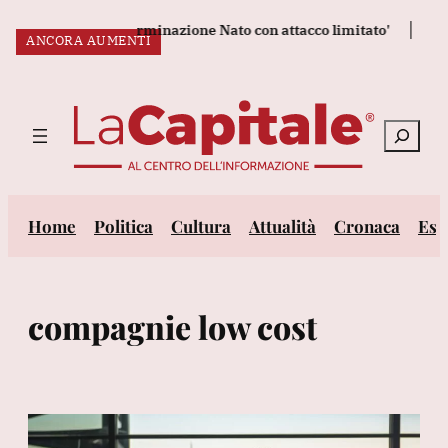
Vai
bbe testare la determinazione Nato con attacco limitato'
Protes
REGOLE AEREI
ANCORA AUMENTI
al
ULTIM’ORA:
contenuto
Cerca
Home
Politica
Cultura
Attualità
Cronaca
Est
compagnie low cost