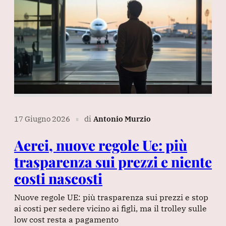
17 Giugno 2026
di
Antonio Murzio
∎
Aerei, nuove regole Ue: più
trasparenza sui prezzi e niente
costi nascosti
Nuove regole UE: più trasparenza sui prezzi e stop
ai costi per sedere vicino ai figli, ma il trolley sulle
low cost resta a pagamento