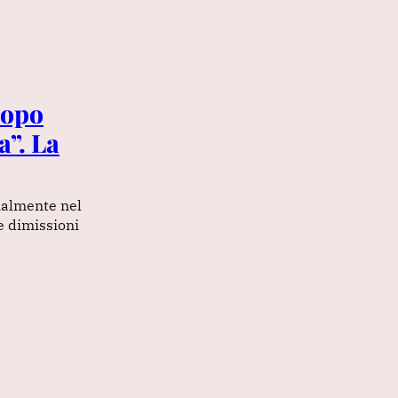
dopo
a”. La
cialmente nel
e dimissioni