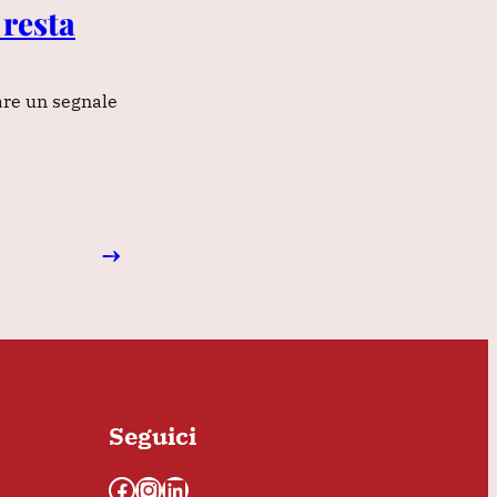
 resta
dare un segnale
→
Seguici
Facebook
Instagram
LinkedIn