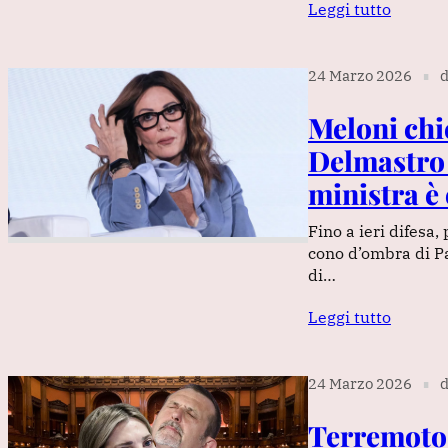
Leggi tutto
24 Marzo 2026
d
∎
Meloni chi
Delmastro e
ministra è 
Fino a ieri difesa
cono d’ombra di Pa
di…
Leggi tutto
24 Marzo 2026
d
∎
Terremoto 