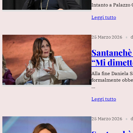
Intanto a Palazzo 
Leggi tutto
25 Marzo 2026
d
∎
Santanchè 
“Mi dimett
Alla fine Daniela 
formalmente obbedi
…
Leggi tutto
25 Marzo 2026
d
∎