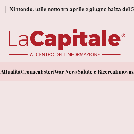
tendo, utile netto tra aprile e giugno balza del 53% a 8
a
Attualità
Cronaca
Esteri
War News
Salute e Ricerca
Innovazi