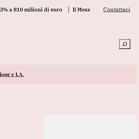
Contattaci
10 milioni di euro
Il Messico annuncia misure per ri
Cerca
one e I.A.