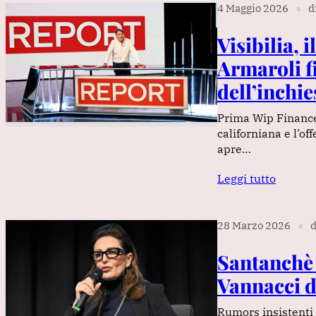
4 Maggio 2026
d
∎
Visibilia, 
Armaroli fi
dell’inchie
Prima Wip Finance 
californiana e l’of
apre…
Leggi tutto
28 Marzo 2026
d
∎
Santanchè v
Vannacci d
Rumors insistenti 