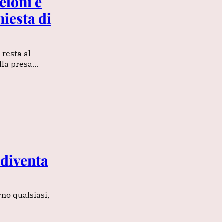
eloni e
hiesta di
 resta al
alla presa…
l
 diventa
rno qualsiasi,