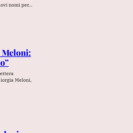
nuovi nomi per…
u Meloni:
io”
lettera
iorgia Meloni,