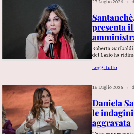
27 Luglio 2026
d
∎
Santanchè, 
presenta il
amministr
Roberta Garibaldi 
del Lazio ha ridi
Leggi tutto
15 Luglio 2026
d
∎
Daniela Sa
le indagini
aggravata
L’atto rappresenta 