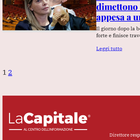
dimettono 
appesa a un
Il giorno dopo la 
forte e finisce tr
Leggi tutto
1
2
Direttore res