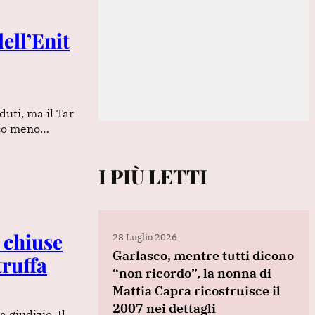
dell’Enit
uti, ma il Tar
oco meno…
I PIÙ LETTI
 chiuse
28 Luglio 2026
Garlasco, mentre tutti dicono
truffa
“non ricordo”, la nonna di
Mattia Capra ricostruisce il
2007 nei dettagli
 giudizio. Il