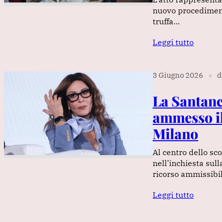
nuovo procedimento
truffa…
Leggi tutto
3 Giugno 2026
d
∎
La Santanch
ammesso il
Milano
Al centro dello sco
nell’inchiesta sull
ricorso ammissibi
Leggi tutto