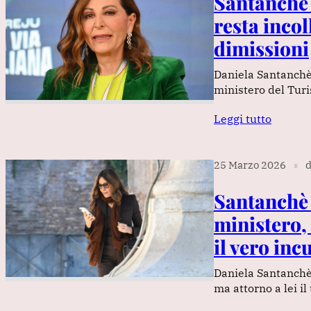
Santanchè 
resta incol
dimissioni
Daniela Santanchè 
ministero del Turi
Leggi tutto
25 Marzo 2026
d
∎
Santanchè r
ministero, 
il vero inc
Daniela Santanchè 
ma attorno a lei i