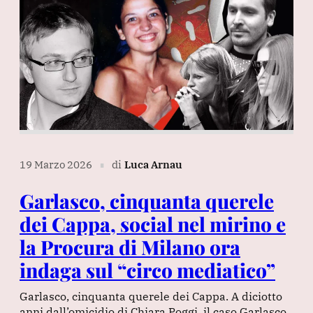
19 Marzo 2026
di
Luca Arnau
∎
Garlasco, cinquanta querele
dei Cappa, social nel mirino e
la Procura di Milano ora
indaga sul “circo mediatico”
Garlasco, cinquanta querele dei Cappa. A diciotto
anni dall’omicidio di Chiara Poggi, il caso Garlasco