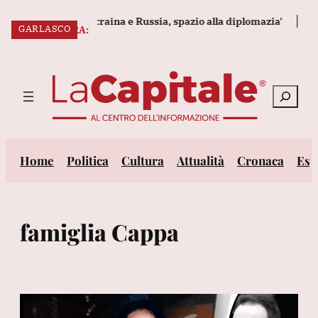
Vai
ta violenze in Ucraina e Russia, spazio alla diplomazia'
Houthi,
GARLASCO
al
ULTIM’ORA:
contenuto
Cerca
Home
Politica
Cultura
Attualità
Cronaca
Est
famiglia Cappa