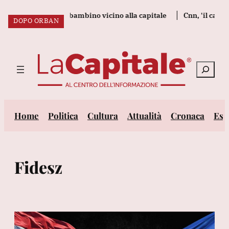
Vai
re morti tra cui un bambino vicino alla capitale
Cnn, 'il capo d
DOPO ORBAN
al
ULTIM’ORA:
contenuto
Cerca
Home
Politica
Cultura
Attualità
Cronaca
Est
Fidesz