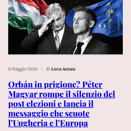
8 Maggio 2026
di
Luca Arnau
∎
Orbán in prigione? Péter
Magyar rompe il silenzio del
post elezioni e lancia il
messaggio che scuote
l’Ungheria e l’Europa