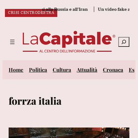
Vai
va nuove sanzioni alla Russia e all'Iran
Un video fake annunci
CRISI CENTRODESTRA
al
ULTIM’ORA:
contenuto
Cerca
Home
Politica
Cultura
Attualità
Cronaca
Est
forrza italia