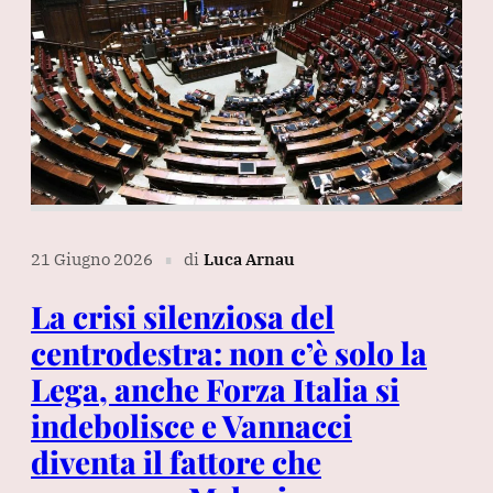
21 Giugno 2026
di
Luca Arnau
∎
La crisi silenziosa del
centrodestra: non c’è solo la
Lega, anche Forza Italia si
indebolisce e Vannacci
diventa il fattore che