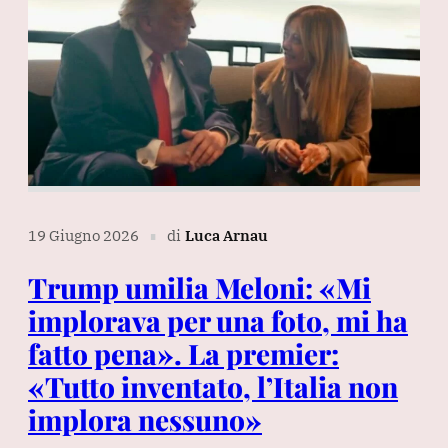
19 Giugno 2026
di
Luca Arnau
∎
Trump umilia Meloni: «Mi
implorava per una foto, mi ha
fatto pena». La premier:
«Tutto inventato, l’Italia non
implora nessuno»