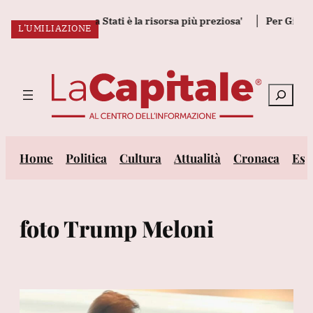
Vai
adrid, 'fiducia tra Stati è la risorsa più preziosa'
Per Giorgia
L’UMILIAZIONE
al
ULTIM’ORA:
contenuto
Cerca
Home
Politica
Cultura
Attualità
Cronaca
Est
foto Trump Meloni