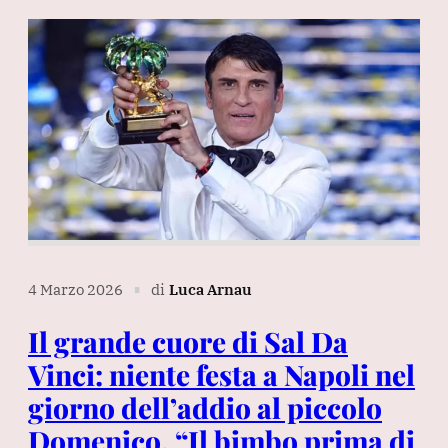
4 Marzo 2026
di
Luca Arnau
∎
Il grande cuore di Sal Da
Vinci: niente festa a Napoli nel
giorno dell’addio al piccolo
Domenico. “Il bimbo prima di