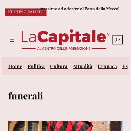
Vai
trebbe essere il prossimo ad aderire al Patto della Mecca'
Tenn
IL FUNERALE
IL GESTO
L’ULTIMO SALUTO
al
ULTIM’ORA:
contenuto
Cerca
Home
Politica
Cultura
Attualità
Cronaca
Est
funerali