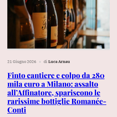
21 Giugno 2026
di
Luca Arnau
∎
Finto cantiere e colpo da 280
mila euro a Milano: assalto
all’Affinatore, spariscono le
rarissime bottiglie Romanée-
Conti