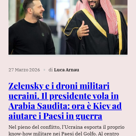
27 Marzo 2026
di
Luca Arnau
∎
Zelensky e i droni militari
ucraini. Il presidente vola in
Arabia Saudita: ora è Kiev ad
aiutare i Paesi in guerra
Nel pieno del conflitto, l’Ucraina esporta il proprio
know-how militare nei Paesi del Golfo. Al centro