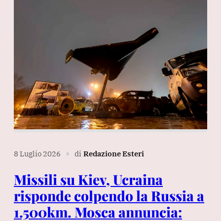
8 Luglio 2026
di
Redazione Esteri
∎
Missili su Kiev, Ucraina
risponde colpendo la Russia a
1.500km. Mosca annuncia: