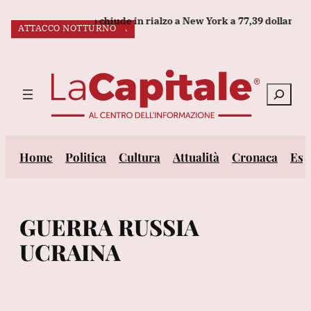
Vai
Il petrolio chiude in rialzo a New York a 77,39 dollari al barile
UCRAINA
RUSSIA-UCRAINA
RUSSIA-UCRAINA
STRATEGIE
MISSILI RUSSI
LA MOSSA A SORPRESA
TENSIONI IN EUROPA
NUMERI NASCOSTI
DRONE RUSSO
ATTACCO NOTTURNO
al
ULTIM’ORA:
contenuto
Cerca
Home
Politica
Cultura
Attualità
Cronaca
Est
GUERRA RUSSIA
UCRAINA