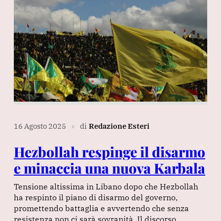
16 Agosto 2025
di
Redazione Esteri
∎
Hezbollah respinge il disarmo
e minaccia una nuova Karbala
Tensione altissima in Libano dopo che Hezbollah
ha respinto il piano di disarmo del governo,
promettendo battaglia e avvertendo che senza
resistenza non ci sarà sovranità. Il discorso…