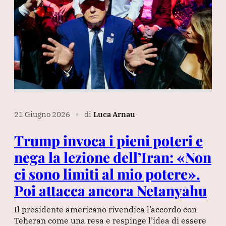
21 Giugno 2026
di
Luca Arnau
∎
Trump invoca i pieni poteri e
nega la lezione dell’Iran: «Non
ci sono limiti al mio potere».
Poi attacca ancora Netanyahu
Il presidente americano rivendica l’accordo con
Teheran come una resa e respinge l’idea di essere