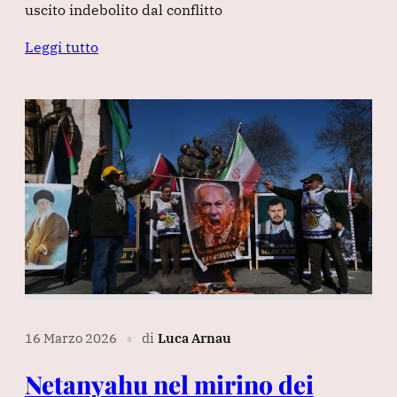
uscito indebolito dal conflitto
Leggi tutto
16 Marzo 2026
di
Luca Arnau
∎
Netanyahu nel mirino dei